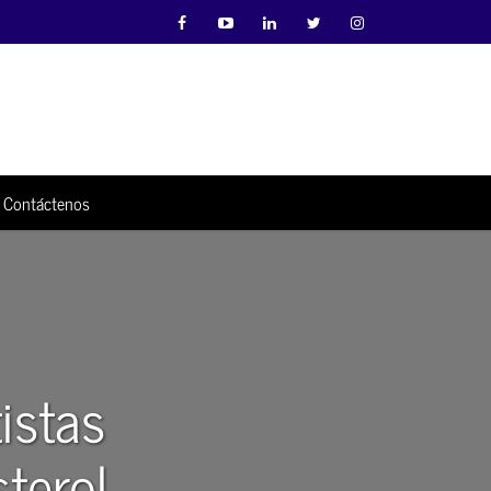
Contáctenos
istas
terol