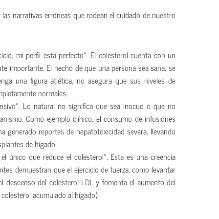
ar las narrativas erróneas que rodean el cuidado de nuestro
cio, mi perfil está perfecto». El colesterol cuenta con un
e importante. El hecho de que una persona sea sana, se
enga una figura atlética, no asegura que sus niveles de
completamente normales.
ensivo». Lo natural no significa que sea inocuo o que no
ganismo. Como ejemplo clínico, el consumo de infusiones
a generado reportes de hepatotoxicidad severa, llevando
splantes de hígado.
s el único que reduce el colesterol». Esta es una creencia
ntes demuestran que el ejercicio de fuerza, como levantar
 el descenso del colesterol LDL y fomenta el aumento del
l colesterol acumulado al hígado).