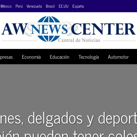
México
Perú
Venezuela
Brasil
EE.UU
España
presas
Economía
Educación
Tecnología
Automotor
nes, delgados y deport
ién pueden tener coles