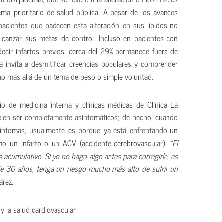
tema prioritario de salud pública. A pesar de los avances
acientes que padecen esta alteración en sus lípidos no
lcanzar sus metas de control. Incluso en pacientes con
decir infartos previos, cerca del 29% permanece fuera de
ca invita a desmitificar creencias populares y comprender
o más allá de un tema de peso o simple voluntad.
icio de medicina interna y clínicas médicas de Clínica La
suelen ser completamente asintomáticos; de hecho, cuando
síntomas, usualmente es porque ya está enfrentando un
mo un infarto o un ACV (accidente cerebrovascular).
«El
s acumulativo. Si yo no hago algo antes para corregirlo, es
e 30 años, tenga un riesgo mucho más alto de sufrir un
árez.
 y la salud cardiovascular