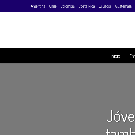
Argentina
Chile
Colombia
Costa Rica
Ecuador
Guatemala
Inicio
Em
Jóve
tamb