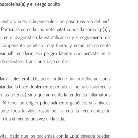
lipoproteína(a) y el riesgo oculto
estra que es indispensable ir un paso más allá del perfil
. Partículas como la lipoproteína(a), conocida como Lp(a) y
 en el diagnóstico, la estratificación y el seguimiento del
n componente genético muy fuerte y están íntimamente
sidual», es decir, ese peligro latente que persiste en el
de colesterol tradicional bajo control.
ar al colesterol LDL, pero contiene una proteína adicional
ularidad la hace doblemente perjudicial: no solo favorece la
n las arterias), sino que aumenta la tendencia inflamatoria
 Al tener un origen principalmente genético, sus niveles
ante toda la vida, razón por la cual la recomendación
a mida al menos una vez en la vida.
s vital, dado que los pacientes con la Lp(a) elevada pueden