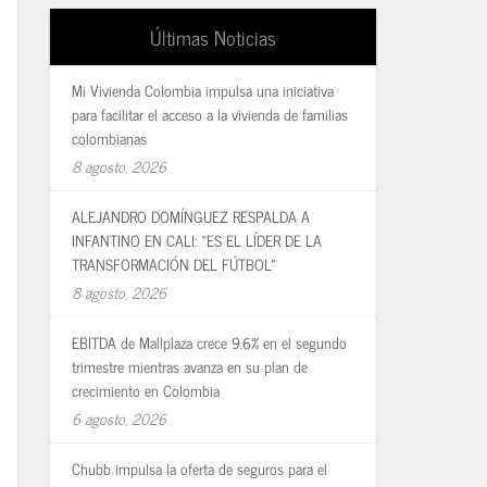
Últimas Noticias
Mi Vivienda Colombia impulsa una iniciativa
para facilitar el acceso a la vivienda de familias
colombianas
8 agosto, 2026
ALEJANDRO DOMÍNGUEZ RESPALDA A
INFANTINO EN CALI: «ES EL LÍDER DE LA
TRANSFORMACIÓN DEL FÚTBOL»
8 agosto, 2026
EBITDA de Mallplaza crece 9,6% en el segundo
trimestre mientras avanza en su plan de
crecimiento en Colombia
6 agosto, 2026
Chubb impulsa la oferta de seguros para el