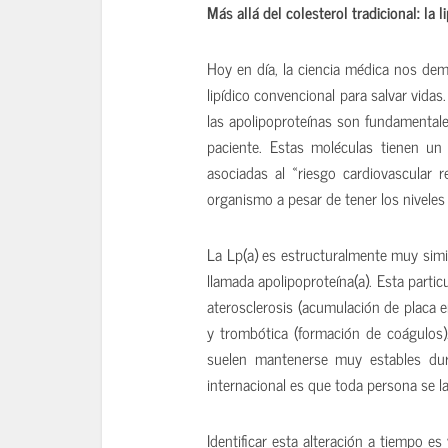
Más allá del colesterol tradicional: la 
Hoy en día, la ciencia médica nos demu
lipídico convencional para salvar vidas
las apolipoproteínas son fundamentales
paciente. Estas moléculas tienen u
asociadas al «riesgo cardiovascular re
organismo a pesar de tener los niveles 
La Lp(a) es estructuralmente muy simil
llamada apolipoproteína(a). Esta partic
aterosclerosis (acumulación de placa e
y trombótica (formación de coágulos).
suelen mantenerse muy estables dur
internacional es que toda persona se l
Identificar esta alteración a tiempo e