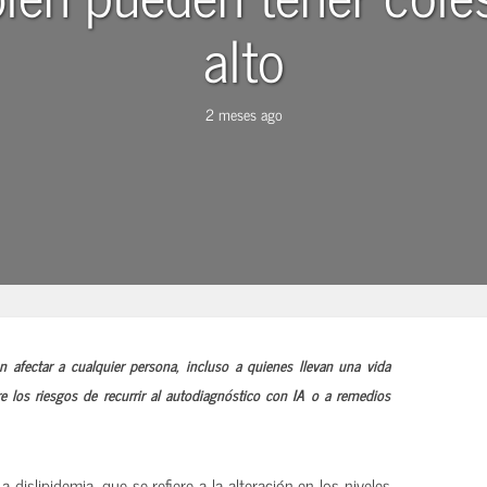
alto
2 meses ago
n afectar a cualquier persona, incluso a quienes llevan una vida
re los riesgos de recurrir al autodiagnóstico con IA o a remedios
La dislipidemia, que se refiere a la alteración en los niveles