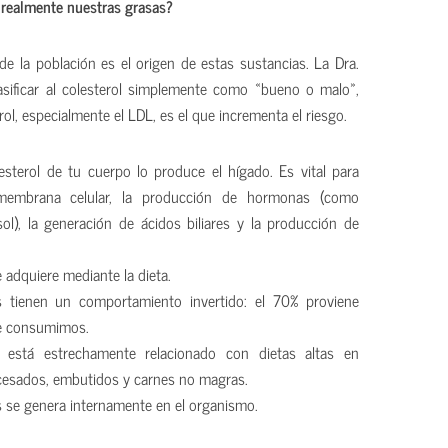
 realmente nuestras grasas?
e la población es el origen de estas sustancias. La Dra.
sificar al colesterol simplemente como «bueno o malo»,
ol, especialmente el LDL, es el que incrementa el riesgo.
sterol de tu cuerpo lo produce el hígado. Es vital para
 membrana celular, la producción de hormonas (como
sol), la generación de ácidos biliares y la producción de
 adquiere mediante la dieta.
dos tienen un comportamiento invertido: el 70% proviene
ue consumimos.
s está estrechamente relacionado con dietas altas en
ocesados, embutidos y carnes no magras.
os se genera internamente en el organismo.