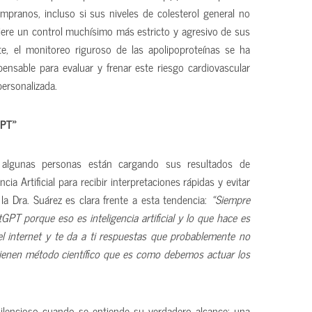
mpranos, incluso si sus niveles de colesterol general no
uiere un control muchísimo más estricto y agresivo de sus
te, el monitoreo riguroso de las apolipoproteínas se ha
nsable para evaluar y frenar este riesgo cardiovascular
personalizada.
GPT»
l, algunas personas están cargando sus resultados de
cia Artificial para recibir interpretaciones rápidas y evitar
, la Dra. Suárez es clara frente a esta tendencia:
«Siempre
GPT porque eso es inteligencia artificial y lo que hace es
l internet y te da a ti respuestas que probablemente no
ienen método científico que es como debemos actuar los
silencioso cuando se entiende su verdadero alcance: una