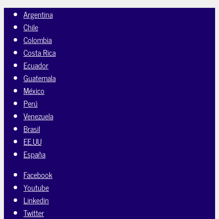
Argentina
Chile
Colombia
Costa Rica
Ecuador
Guatemala
México
Perú
Venezuela
Brasil
EE.UU
España
Facebook
Youtube
Linkedin
Twitter