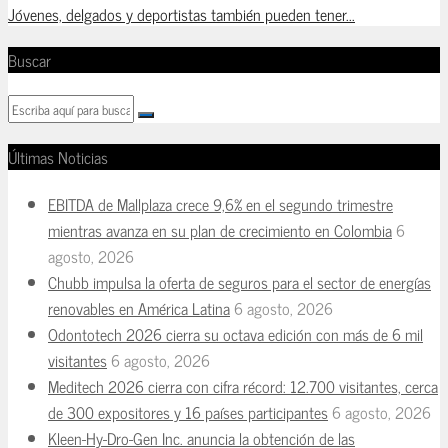
Jóvenes, delgados y deportistas también pueden tener...
Buscar
Últimas Noticias
EBITDA de Mallplaza crece 9,6% en el segundo trimestre
mientras avanza en su plan de crecimiento en Colombia
6
agosto, 2026
Chubb impulsa la oferta de seguros para el sector de energías
renovables en América Latina
6 agosto, 2026
Odontotech 2026 cierra su octava edición con más de 6 mil
visitantes
6 agosto, 2026
Meditech 2026 cierra con cifra récord: 12.700 visitantes, cerca
de 300 expositores y 16 países participantes
6 agosto, 2026
Kleen-Hy-Dro-Gen Inc. anuncia la obtención de las