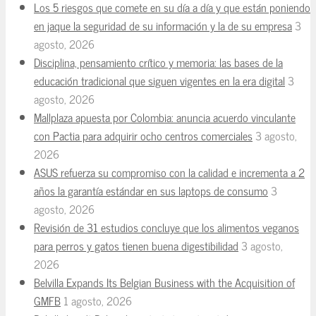
Los 5 riesgos que comete en su día a día y que están poniendo
en jaque la seguridad de su información y la de su empresa
3
agosto, 2026
Disciplina, pensamiento crítico y memoria: las bases de la
educación tradicional que siguen vigentes en la era digital
3
agosto, 2026
Mallplaza apuesta por Colombia: anuncia acuerdo vinculante
con Pactia para adquirir ocho centros comerciales
3 agosto,
2026
ASUS refuerza su compromiso con la calidad e incrementa a 2
años la garantía estándar en sus laptops de consumo
3
agosto, 2026
Revisión de 31 estudios concluye que los alimentos veganos
para perros y gatos tienen buena digestibilidad
3 agosto,
2026
Belvilla Expands Its Belgian Business with the Acquisition of
GMFB
1 agosto, 2026