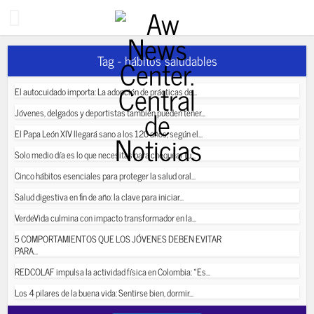
Tag - hábitos saludables
El autocuidado importa: La adopción de prácticas de...
Jóvenes, delgados y deportistas también pueden tener...
El Papa León XIV llegará sano a los 120 años, según el...
Solo medio día es lo que necesitas para chequear tu...
Cinco hábitos esenciales para proteger la salud oral...
Salud digestiva en fin de año: la clave para iniciar...
VerdeVida culmina con impacto transformador en la...
5 COMPORTAMIENTOS QUE LOS JÓVENES DEBEN EVITAR
PARA...
REDCOLAF impulsa la actividad física en Colombia: «Es...
Los 4 pilares de la buena vida: Sentirse bien, dormir...