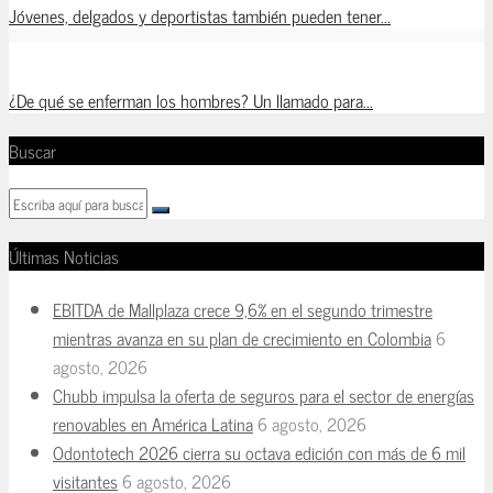
Jóvenes, delgados y deportistas también pueden tener...
¿De qué se enferman los hombres? Un llamado para...
Buscar
Últimas Noticias
EBITDA de Mallplaza crece 9,6% en el segundo trimestre
mientras avanza en su plan de crecimiento en Colombia
6
agosto, 2026
Chubb impulsa la oferta de seguros para el sector de energías
renovables en América Latina
6 agosto, 2026
Odontotech 2026 cierra su octava edición con más de 6 mil
visitantes
6 agosto, 2026