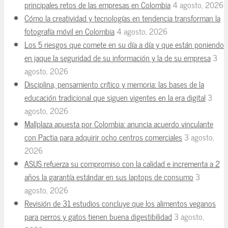
principales retos de las empresas en Colombia
4 agosto, 2026
Cómo la creatividad y tecnologías en tendencia transforman la
fotografía móvil en Colombia
4 agosto, 2026
Los 5 riesgos que comete en su día a día y que están poniendo
en jaque la seguridad de su información y la de su empresa
3
agosto, 2026
Disciplina, pensamiento crítico y memoria: las bases de la
educación tradicional que siguen vigentes en la era digital
3
agosto, 2026
Mallplaza apuesta por Colombia: anuncia acuerdo vinculante
con Pactia para adquirir ocho centros comerciales
3 agosto,
2026
ASUS refuerza su compromiso con la calidad e incrementa a 2
años la garantía estándar en sus laptops de consumo
3
agosto, 2026
Revisión de 31 estudios concluye que los alimentos veganos
para perros y gatos tienen buena digestibilidad
3 agosto,