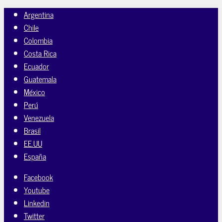
Argentina
Chile
Colombia
Costa Rica
Ecuador
Guatemala
México
Perú
Venezuela
Brasil
EE.UU
España
Facebook
Youtube
Linkedin
Twitter