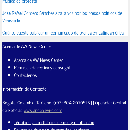
música de protesta
José Rafael Cordero Sánchez alza la voz por los presos políticos de
Venezuela
Cuánto cuesta publicar un comunicado de prensa en Latinoamérica
Acerca de AW News Center
Acerca de AW News Center
Permisos de replica y copyright
Contáctenos
Información de Contacto
Bogotá, Colombia. Teléfono: (+57) 304-2070513 [] Operador Central
de Noticias
www.andeanwire.com
Términos y condiciones de uso y publicación
Política de duración de artículos y enlaces