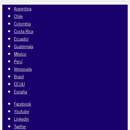
Argentina
Chile
Colombia
Costa Rica
Ecuador
Guatemala
México
Perú
Venezuela
Brasil
EE.UU
España
Facebook
Youtube
Linkedin
Twitter