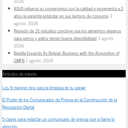
2026
ASUS refuerza su compromiso con la calidad e incrementa a 2
años la garantía estándar en sus laptops de consumo
3
agosto, 2026
Revisión de 31 estudios concluye que los alimentos veganos
para perros y gatos tienen buena digestibilidad
3 agosto,
2026
Belvilla Expands Its Belgian Business with the Acquisition of
GMFB
1 agosto, 2026
Artículos de interés
Los 9 mejores tips para la limpieza de tu garaje
El Poder de los Comunicados de Prensa en la Construcción de la
Reputación Digital
5 claves para redactar un comunicado de prensa que sí llame la
atención