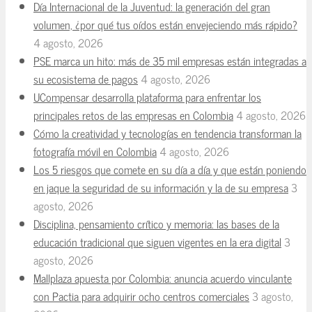
Día Internacional de la Juventud: la generación del gran
volumen, ¿por qué tus oídos están envejeciendo más rápido?
4 agosto, 2026
PSE marca un hito: más de 35 mil empresas están integradas a
su ecosistema de pagos
4 agosto, 2026
UCompensar desarrolla plataforma para enfrentar los
principales retos de las empresas en Colombia
4 agosto, 2026
Cómo la creatividad y tecnologías en tendencia transforman la
fotografía móvil en Colombia
4 agosto, 2026
Los 5 riesgos que comete en su día a día y que están poniendo
en jaque la seguridad de su información y la de su empresa
3
agosto, 2026
Disciplina, pensamiento crítico y memoria: las bases de la
educación tradicional que siguen vigentes en la era digital
3
agosto, 2026
Mallplaza apuesta por Colombia: anuncia acuerdo vinculante
con Pactia para adquirir ocho centros comerciales
3 agosto,