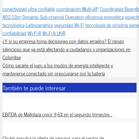
conectividad ultra confiable
coordinación Multi‑AP
Coordinated Beamf
802.11bn
Dynamic Sub‑channel Operation
eficiencia energética
espect
tecnológica
Latinoamérica
seguridad Wi‑Fi
tecnología de próxima gene
confiabilidad
Wi‑Fi 8
Wi‑Fi 8 UHR
¿Y si su empresa toma decisiones con datos errados? El riesgo
silencioso que ya está afectando a ciudadanos y organizaciones en
Colombia
Cómo sacarle el jugo a los modos de energía inteligente y
mantenerse conectado sin preocuparse por la batería
También te puede interesar
EBITDA de Mallplaza crece 9,6% en el segundo trimestre...
Chubb impulsa la oferta de seguros para el sector de...