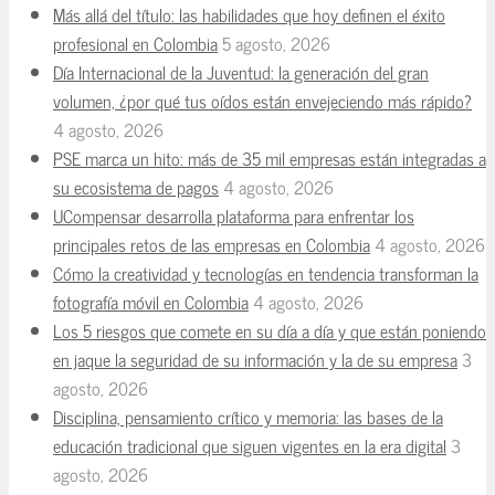
Más allá del título: las habilidades que hoy definen el éxito
profesional en Colombia
5 agosto, 2026
Día Internacional de la Juventud: la generación del gran
volumen, ¿por qué tus oídos están envejeciendo más rápido?
4 agosto, 2026
PSE marca un hito: más de 35 mil empresas están integradas a
su ecosistema de pagos
4 agosto, 2026
UCompensar desarrolla plataforma para enfrentar los
principales retos de las empresas en Colombia
4 agosto, 2026
Cómo la creatividad y tecnologías en tendencia transforman la
fotografía móvil en Colombia
4 agosto, 2026
Los 5 riesgos que comete en su día a día y que están poniendo
en jaque la seguridad de su información y la de su empresa
3
agosto, 2026
Disciplina, pensamiento crítico y memoria: las bases de la
educación tradicional que siguen vigentes en la era digital
3
agosto, 2026