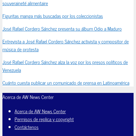
souveraineté alimentaire
Figuritas manga más buscadas por los coleccionistas
José Rafael Cordero Sánchez presenta su álbum Odio a Maduro
Entrevista a José Rafael Cordero Sánchez activista y compositor de
música de protesta
José Rafael Cordero Sánchez alza la voz por los presos políticos de
Venezuela
Cuánto cuesta publicar un comunicado de prensa en Latinoamérica
Acerca de AW News Center
Acerca de AW News Center
Permisos de replica y copyright
Contáctenos