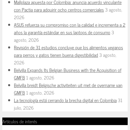
Mallplaza apuesta por Colombia: anuncia acuerdo vinculante
con Pactia para adquirir ocho centros comerciales
3 agosto,
2026
ASUS refuerza su compromiso con la calidad e incrementa a 2
años la garantía estándar en sus laptops de consumo
3
agosto, 2026
Revisión de 31 estudios concluye que los alimentos veganos
para perros y gatos tienen buena digestibilidad
3 agosto,
2026
Belvilla Expands Its Belgian Business with the Acquisition of
GMFB
1 agosto, 2026
Belvilla breidt Belgische activiteiten uit met de overname van
GMFB
1 agosto, 2026
La tecnología está cerrando la brecha digital en Colombia
31
julio, 2026
Artículos de interés