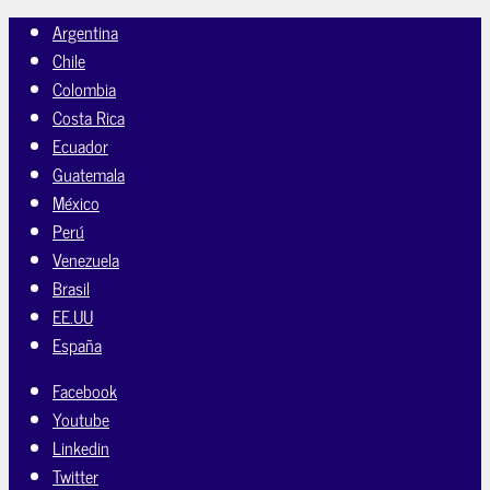
Argentina
Chile
Colombia
Costa Rica
Ecuador
Guatemala
México
Perú
Venezuela
Brasil
EE.UU
España
Facebook
Youtube
Linkedin
Twitter