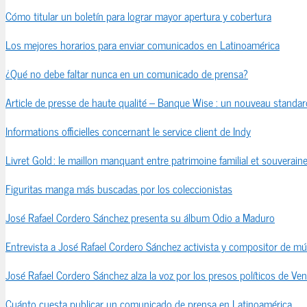
Cómo titular un boletín para lograr mayor apertura y cobertura
Los mejores horarios para enviar comunicados en Latinoamérica
¿Qué no debe faltar nunca en un comunicado de prensa?
Article de presse de haute qualité – Banque Wise : un nouveau standard
Informations officielles concernant le service client de Indy
Livret Gold : le maillon manquant entre patrimoine familial et souveraine
Figuritas manga más buscadas por los coleccionistas
José Rafael Cordero Sánchez presenta su álbum Odio a Maduro
Entrevista a José Rafael Cordero Sánchez activista y compositor de mú
José Rafael Cordero Sánchez alza la voz por los presos políticos de Ve
Cuánto cuesta publicar un comunicado de prensa en Latinoamérica