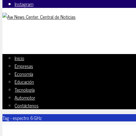
Instagram
Inicio
Empresas
Economía
Educación
Tecnología
Automotor
Contáctenos
Tag - espectro 6 GHz