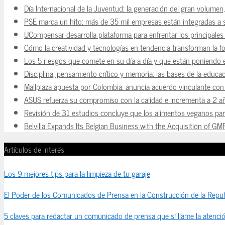
Día Internacional de la Juventud: la generación del gran volume
PSE marca un hito: más de 35 mil empresas están integradas a
UCompensar desarrolla plataforma para enfrentar los principale
Cómo la creatividad y tecnologías en tendencia transforman la f
Los 5 riesgos que comete en su día a día y que están poniendo 
Disciplina, pensamiento crítico y memoria: las bases de la educaci
Mallplaza apuesta por Colombia: anuncia acuerdo vinculante con 
ASUS refuerza su compromiso con la calidad e incrementa a 2 a
Revisión de 31 estudios concluye que los alimentos veganos para
Belvilla Expands Its Belgian Business with the Acquisition of GM
Artículos de interés
Los 9 mejores tips para la limpieza de tu garaje
El Poder de los Comunicados de Prensa en la Construcción de la Reput
5 claves para redactar un comunicado de prensa que sí llame la atenci