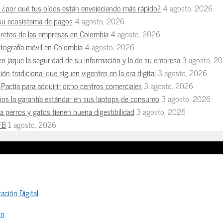
n, ¿por qué tus oídos están envejeciendo más rápido?
4 agosto, 2026
 su ecosistema de pagos
4 agosto, 2026
s retos de las empresas en Colombia
4 agosto, 2026
otografía móvil en Colombia
4 agosto, 2026
en jaque la seguridad de su información y la de su empresa
3 agosto, 2
ón tradicional que siguen vigentes en la era digital
3 agosto, 2026
Pactia para adquirir ocho centros comerciales
3 agosto, 2026
ños la garantía estándar en sus laptops de consumo
3 agosto, 2026
 perros y gatos tienen buena digestibilidad
3 agosto, 2026
FB
1 agosto, 2026
ación Digital
ón