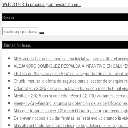
Wi-Fi 8 UHR: la próxima gran revolución en...
Buscar
Últimas Noticias
Mi Vivienda Colombia impulsa una iniciativa para facilitar el acce
ALEJANDRO DOMÍNGUEZ RESPALDA A INFANTINO EN CALI: «E
EBITDA de Mallplaza crece 9,6% en el segundo trimestre mientra
Chubb impulsa la oferta de seguros para el sector de energías r
Odontotech 2026 cierra su octava edición con más de 6 mil visi
Meditech 2026 cierra con cifra récord: 12.700 visitantes, cerca 
Kleen-Hy-Dro-Gen Inc. anuncia la obtención de las certificacion
Más que tratar el cáncer: Clínica del Country incorpora tecnologí
De prevenir robos a cuidar familias: así está evolucionando la vi
Más allá del título: las habilidades que hoy definen el éxito prof