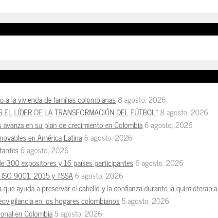
so a la vivienda de familias colombianas
8 agosto, 2026
S EL LÍDER DE LA TRANSFORMACIÓN DEL FÚTBOL»
8 agosto, 2026
s avanza en su plan de crecimiento en Colombia
6 agosto, 2026
enovables en América Latina
6 agosto, 2026
tantes
6 agosto, 2026
de 300 expositores y 16 países participantes
6 agosto, 2026
es ISO 9001: 2015 y TSSA
6 agosto, 2026
a que ayuda a preservar el cabello y la confianza durante la quimioterapia
deovigilancia en los hogares colombianos
5 agosto, 2026
esional en Colombia
5 agosto, 2026