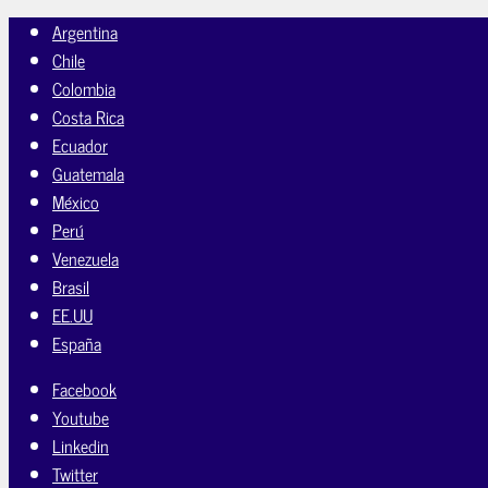
Argentina
Chile
Colombia
Costa Rica
Ecuador
Guatemala
México
Perú
Venezuela
Brasil
EE.UU
España
Facebook
Youtube
Linkedin
Twitter