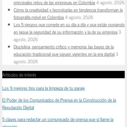
principales retos de las empresas en Colombia
4 agosto, 2026
Cómo la creatividad y tecnologías en tendencia transforman la
fotografía móvil en Colombia
4 agosto, 2026
Los 5 riesgos que comete en su día a día y que están poniendo
en jaque la seguridad de su información y la de su empresa
3
agosto, 2026
Disciplina, pensamiento crítico y memoria: las bases de la
educación tradicional que siguen vigentes en la era digital
3
agosto, 2026
Artículos de interés
Los 9 mejores tips para la limpieza de tu garaje
El Poder de los Comunicados de Prensa en la Construcción de la
Reputación Digital
5 claves para redactar un comunicado de prensa que sí llame la
atención