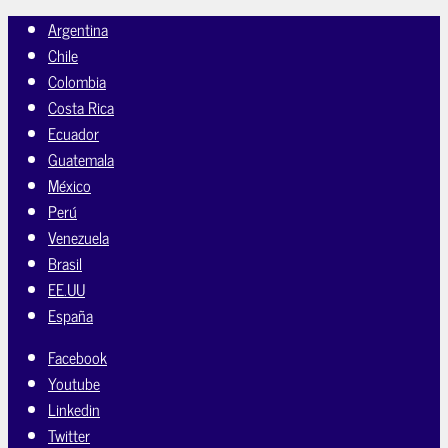
Argentina
Chile
Colombia
Costa Rica
Ecuador
Guatemala
México
Perú
Venezuela
Brasil
EE.UU
España
Facebook
Youtube
Linkedin
Twitter