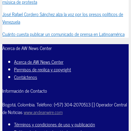
música de protesta
José Rafael Cordero Sánchez alza la voz por los presos políticos de
Venezuela
Cuánto cuesta publicar un comunicado de prensa en Latinoamérica
Acerca de AW News Center
Acerca de AW News Center
Permisos de replica y copyright
Contáctenos
Información de Contacto
Bogotá, Colombia. Teléfono: (+57) 304-2070513 [] Operador Central
de Noticias
www.andeanwire.com
Términos y condiciones de uso y publicación