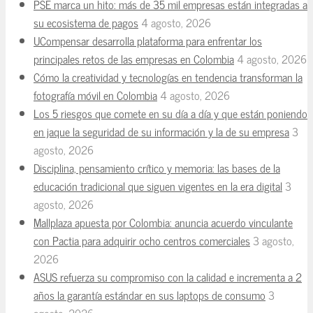
PSE marca un hito: más de 35 mil empresas están integradas a
su ecosistema de pagos
4 agosto, 2026
UCompensar desarrolla plataforma para enfrentar los
principales retos de las empresas en Colombia
4 agosto, 2026
Cómo la creatividad y tecnologías en tendencia transforman la
fotografía móvil en Colombia
4 agosto, 2026
Los 5 riesgos que comete en su día a día y que están poniendo
en jaque la seguridad de su información y la de su empresa
3
agosto, 2026
Disciplina, pensamiento crítico y memoria: las bases de la
educación tradicional que siguen vigentes en la era digital
3
agosto, 2026
Mallplaza apuesta por Colombia: anuncia acuerdo vinculante
con Pactia para adquirir ocho centros comerciales
3 agosto,
2026
ASUS refuerza su compromiso con la calidad e incrementa a 2
años la garantía estándar en sus laptops de consumo
3