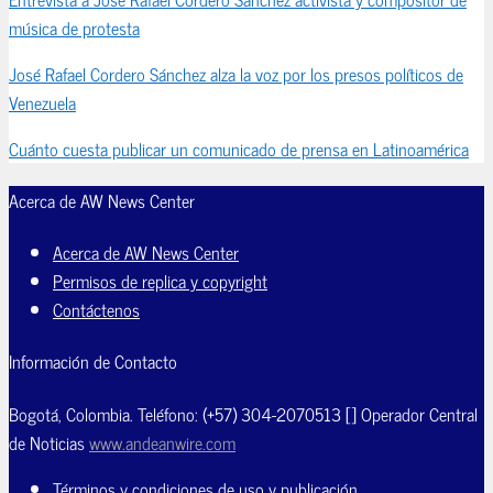
música de protesta
José Rafael Cordero Sánchez alza la voz por los presos políticos de
Venezuela
Cuánto cuesta publicar un comunicado de prensa en Latinoamérica
Acerca de AW News Center
Acerca de AW News Center
Permisos de replica y copyright
Contáctenos
Información de Contacto
Bogotá, Colombia. Teléfono: (+57) 304-2070513 [] Operador Central
de Noticias
www.andeanwire.com
Términos y condiciones de uso y publicación