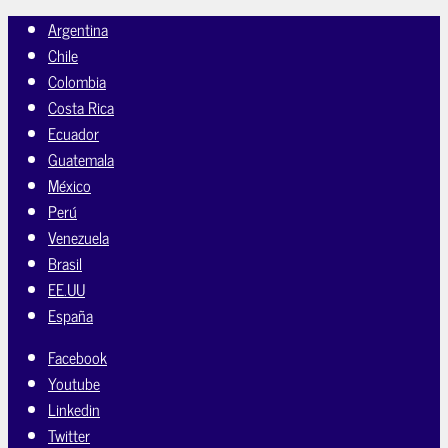
Argentina
Chile
Colombia
Costa Rica
Ecuador
Guatemala
México
Perú
Venezuela
Brasil
EE.UU
España
Facebook
Youtube
Linkedin
Twitter