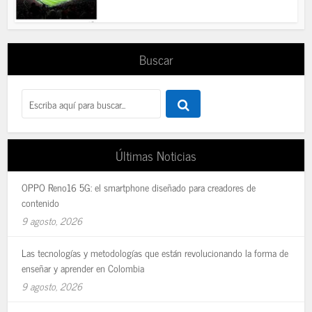
Buscar
Últimas Noticias
OPPO Reno16 5G: el smartphone diseñado para creadores de
contenido
9 agosto, 2026
Las tecnologías y metodologías que están revolucionando la forma de
enseñar y aprender en Colombia
9 agosto, 2026