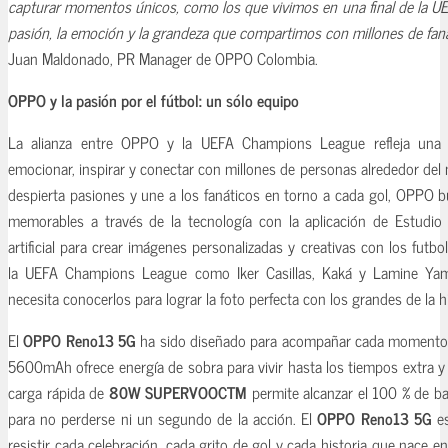
capturar momentos únicos, como los que vivimos en una final de la UEF
pasión, la emoción y la grandeza que compartimos con millones de fanát
Juan Maldonado, PR Manager de OPPO Colombia.
OPPO y la pasión por el fútbol: un sólo equipo
La alianza entre OPPO y la UEFA Champions League refleja una v
emocionar, inspirar y conectar con millones de personas alrededor del
despierta pasiones y une a los fanáticos en torno a cada gol, OPPO b
memorables a través de la tecnología con la aplicación de Estudio IA
artificial para crear imágenes personalizadas y creativas con los futb
la UEFA Champions League como Iker Casillas, Kaká y Lamine Y
necesita conocerlos para lograr la foto perfecta con los grandes de la hi
El
OPPO Reno13 5G
ha sido diseñado para acompañar cada momento d
5600mAh ofrece energía de sobra para vivir hasta los tiempos extra y
carga rápida de
80W SUPERVOOC
TM
permite alcanzar el 100 % de ba
para no perderse ni un segundo de la acción. El
OPPO Reno13 5G
e
resistir cada celebración, cada grito de gol y cada historia que nace en 