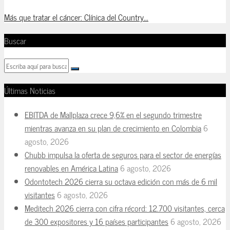
Más que tratar el cáncer: Clínica del Country...
Buscar
Últimas Noticias
EBITDA de Mallplaza crece 9,6% en el segundo trimestre
mientras avanza en su plan de crecimiento en Colombia
6
agosto, 2026
Chubb impulsa la oferta de seguros para el sector de energías
renovables en América Latina
6 agosto, 2026
Odontotech 2026 cierra su octava edición con más de 6 mil
visitantes
6 agosto, 2026
Meditech 2026 cierra con cifra récord: 12.700 visitantes, cerca
de 300 expositores y 16 países participantes
6 agosto, 2026