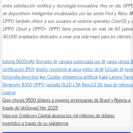
entre satisfacción estética y tecnología innovadora. Hoy en día, OP
de dispositivos inteligentes encabezados por las series Find y Reno. Má
OPPO también ofrece a sus usuarios el sistema operativo ColorOS y s
OPPO Cloud y OPPO+. OPPO tiene presencia en más de 60 países
40.000 empleados dedicados a crear una vida mejor para los clientes 
batería 5600mAh
Borrador IA
cámara potenciada por IA
carga rápid
certificación IP69
diseño resistente al agua
editor de IA
Estudio IA
expe
fotografía deportiva
Iker Casillas
inteligencia artificial
Kaká
Lamine Yama
Dimensity 8350
OPPO
pantalla OLED 1.5K
Reno13 5G
tasa de refres
League
Grey otorga 9500 dólares a mujeres empresarias de Brasil y Nigeria a
través de UpGreyed Her 2025
tyba por Credicorp Capital alcanza los mil millones de dólares
invertidos a través de su plataforma