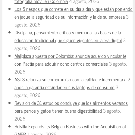
fotografía móvil en Colombia
4 agosto, 2026
Los 5 riesgos que comete en su día a día y que están poniendo
en jaque la seguridad de su información y la de su empresa
3
agosto, 2026
Disciplina, pensamiento crítico y memoria: las bases de la
educación tradicional que siguen vigentes en la era digital
3
agosto, 2026
Mallplaza apuesta por Colombia: anuncia acuerdo vinculante
con Pactia para adquirir ocho centros comerciales
3 agosto,
2026
ASUS refuerza su compromiso con la calidad e incrementa a 2
años la garantía estándar en sus laptops de consumo
3
agosto, 2026
Revisión de 31 estudios concluye que los alimentos veganos
para perros y gatos tienen buena digestibilidad
3 agosto,
2026
Belvilla Expands Its Belgian Business with the Acquisition of
GMFB
1 agosto, 2026