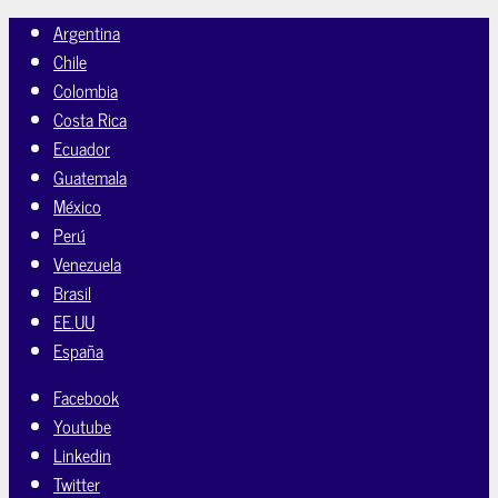
Argentina
Chile
Colombia
Costa Rica
Ecuador
Guatemala
México
Perú
Venezuela
Brasil
EE.UU
España
Facebook
Youtube
Linkedin
Twitter