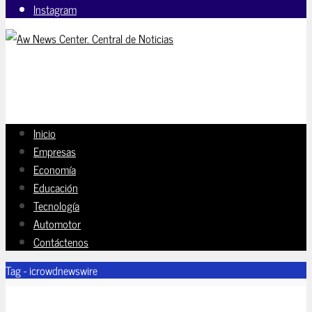
Instagram
Inicio
Empresas
Economía
Educación
Tecnología
Automotor
Contáctenos
Tag - icrowdnewswire