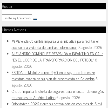
Buscar
Últimas Noticias
Mi Vivienda Colombia impulsa una iniciativa para facilitar el
acceso a la vivienda de familias colombianas
8 agosto, 2026
ALEJANDRO DOMÍNGUEZ RESPALDA A INFANTINO EN CALI:
«ES EL LÍDER DE LA TRANSFORMACIÓN DEL FÚTBOL»
8
agosto, 2026
EBITDA de Mallplaza crece 9,6% en el segundo trimestre
mientras avanza en su plan de crecimiento en Colombia
6
agosto, 2026
Chubb impulsa la oferta de seguros para el sector de energías
renovables en América Latina
6 agosto, 2026
Odontotech 2026 cierra su octava edición con más de 6 mil