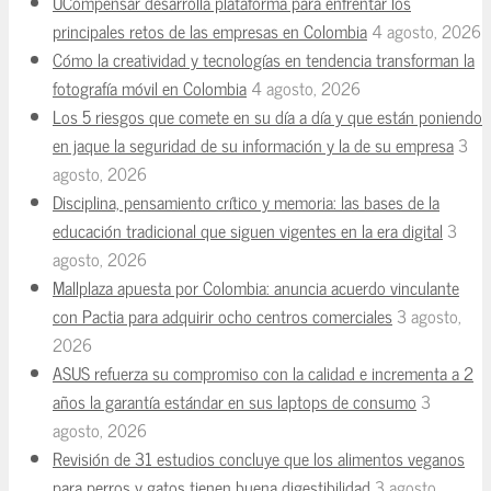
UCompensar desarrolla plataforma para enfrentar los
principales retos de las empresas en Colombia
4 agosto, 2026
Cómo la creatividad y tecnologías en tendencia transforman la
fotografía móvil en Colombia
4 agosto, 2026
Los 5 riesgos que comete en su día a día y que están poniendo
en jaque la seguridad de su información y la de su empresa
3
agosto, 2026
Disciplina, pensamiento crítico y memoria: las bases de la
educación tradicional que siguen vigentes en la era digital
3
agosto, 2026
Mallplaza apuesta por Colombia: anuncia acuerdo vinculante
con Pactia para adquirir ocho centros comerciales
3 agosto,
2026
ASUS refuerza su compromiso con la calidad e incrementa a 2
años la garantía estándar en sus laptops de consumo
3
agosto, 2026
Revisión de 31 estudios concluye que los alimentos veganos
para perros y gatos tienen buena digestibilidad
3 agosto,