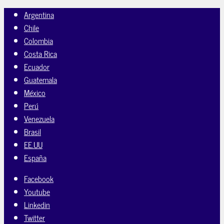
Argentina
Chile
Colombia
Costa Rica
Ecuador
Guatemala
México
Perú
Venezuela
Brasil
EE.UU
España
Facebook
Youtube
Linkedin
Twitter