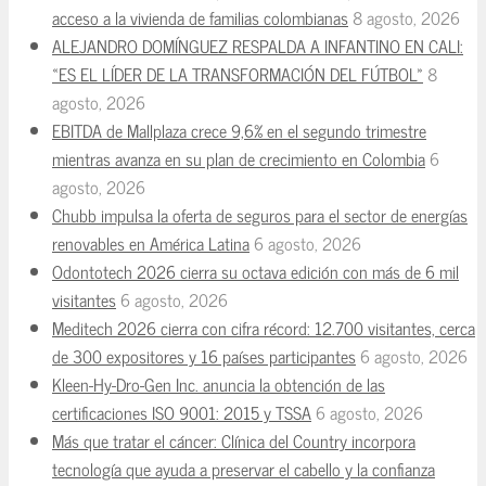
acceso a la vivienda de familias colombianas
8 agosto, 2026
ALEJANDRO DOMÍNGUEZ RESPALDA A INFANTINO EN CALI:
«ES EL LÍDER DE LA TRANSFORMACIÓN DEL FÚTBOL»
8
agosto, 2026
EBITDA de Mallplaza crece 9,6% en el segundo trimestre
mientras avanza en su plan de crecimiento en Colombia
6
agosto, 2026
Chubb impulsa la oferta de seguros para el sector de energías
renovables en América Latina
6 agosto, 2026
Odontotech 2026 cierra su octava edición con más de 6 mil
visitantes
6 agosto, 2026
Meditech 2026 cierra con cifra récord: 12.700 visitantes, cerca
de 300 expositores y 16 países participantes
6 agosto, 2026
Kleen-Hy-Dro-Gen Inc. anuncia la obtención de las
certificaciones ISO 9001: 2015 y TSSA
6 agosto, 2026
Más que tratar el cáncer: Clínica del Country incorpora
tecnología que ayuda a preservar el cabello y la confianza