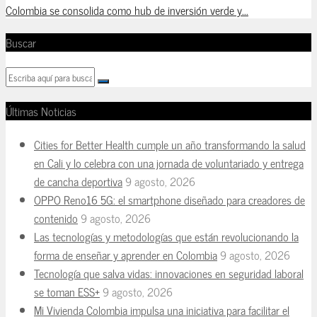
Colombia se consolida como hub de inversión verde y...
Buscar
Últimas Noticias
Cities for Better Health cumple un año transformando la salud
en Cali y lo celebra con una jornada de voluntariado y entrega
de cancha deportiva
9 agosto, 2026
OPPO Reno16 5G: el smartphone diseñado para creadores de
contenido
9 agosto, 2026
Las tecnologías y metodologías que están revolucionando la
forma de enseñar y aprender en Colombia
9 agosto, 2026
Tecnología que salva vidas: innovaciones en seguridad laboral
se toman ESS+
9 agosto, 2026
Mi Vivienda Colombia impulsa una iniciativa para facilitar el