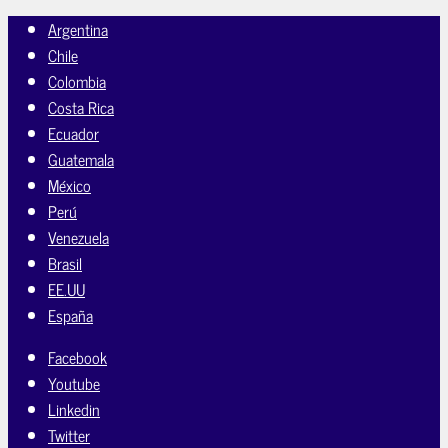
Argentina
Chile
Colombia
Costa Rica
Ecuador
Guatemala
México
Perú
Venezuela
Brasil
EE.UU
España
Facebook
Youtube
Linkedin
Twitter