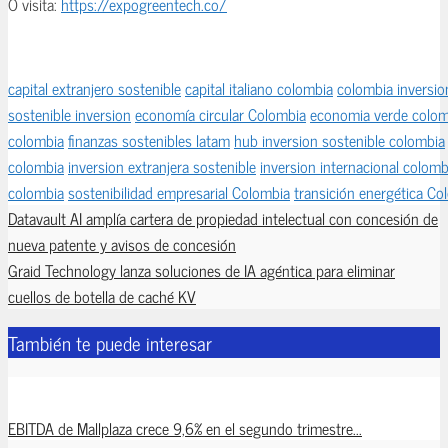
O visita:
https://expogreentech.
co/
capital extranjero sostenible
capital italiano colombia
colombia inversio
sostenible inversion
economía circular Colombia
economia verde colom
colombia
finanzas sostenibles latam
hub inversion sostenible colombia
colombia
inversion extranjera sostenible
inversion internacional colomb
colombia
sostenibilidad empresarial Colombia
transición energética Co
Datavault AI amplía cartera de propiedad intelectual con concesión de
nueva patente y avisos de concesión
Graid Technology lanza soluciones de IA agéntica para eliminar
cuellos de botella de caché KV
También te puede interesar
EBITDA de Mallplaza crece 9,6% en el segundo trimestre...