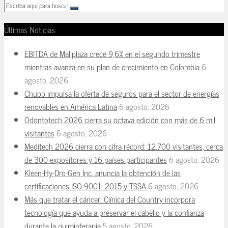
Últimas Noticias
EBITDA de Mallplaza crece 9,6% en el segundo trimestre
mientras avanza en su plan de crecimiento en Colombia
6
agosto, 2026
Chubb impulsa la oferta de seguros para el sector de energías
renovables en América Latina
6 agosto, 2026
Odontotech 2026 cierra su octava edición con más de 6 mil
visitantes
6 agosto, 2026
Meditech 2026 cierra con cifra récord: 12.700 visitantes, cerca
de 300 expositores y 16 países participantes
6 agosto, 2026
Kleen-Hy-Dro-Gen Inc. anuncia la obtención de las
certificaciones ISO 9001: 2015 y TSSA
6 agosto, 2026
Más que tratar el cáncer: Clínica del Country incorpora
tecnología que ayuda a preservar el cabello y la confianza
durante la quimioterapia
5 agosto, 2026