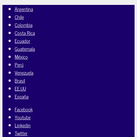
Argentina
Chile
Colombia
Costa Rica
Ecuador
Guatemala
México
Perú
Venezuela
Brasil
EE.UU
España
Facebook
Youtube
Linkedin
Twitter