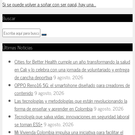
Si se puede volver a soñar con ser papá, hay una...
Buscar
Últimas Noticias
Cities for Better Health cumple un año transformando la salud
en Cali y lo celebra con una jornada de voluntariado y entrega
de cancha deportiva
9 agosto, 2026
OPPO Reno16 5G: el smartphone diseñado para creadores de
contenido
9 agosto, 2026
Las tecnologías y metodologías que están revolucionando la
forma de enseñar y aprender en Colombia
9 agosto, 2026
Tecnología que salva vidas: innovaciones en seguridad laboral
se toman ESS+
9 agosto, 2026
Mi Vivienda Colombia impulsa una iniciativa para facilitar el