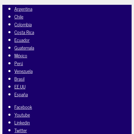
Argentina
Chile
Colombia
Costa Rica
Ecuador
Guatemala
México
Perú
Venezuela
Brasil
EE.UU
España
Facebook
Youtube
Linkedin
Twitter