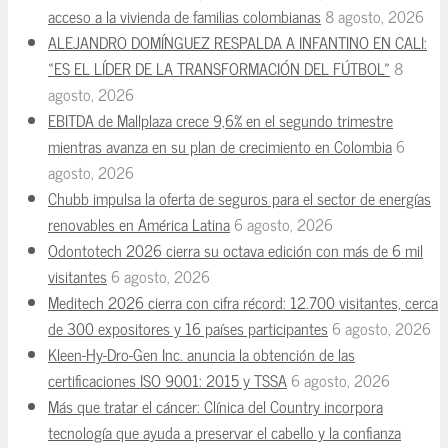
acceso a la vivienda de familias colombianas
8 agosto, 2026
ALEJANDRO DOMÍNGUEZ RESPALDA A INFANTINO EN CALI:
«ES EL LÍDER DE LA TRANSFORMACIÓN DEL FÚTBOL»
8
agosto, 2026
EBITDA de Mallplaza crece 9,6% en el segundo trimestre
mientras avanza en su plan de crecimiento en Colombia
6
agosto, 2026
Chubb impulsa la oferta de seguros para el sector de energías
renovables en América Latina
6 agosto, 2026
Odontotech 2026 cierra su octava edición con más de 6 mil
visitantes
6 agosto, 2026
Meditech 2026 cierra con cifra récord: 12.700 visitantes, cerca
de 300 expositores y 16 países participantes
6 agosto, 2026
Kleen-Hy-Dro-Gen Inc. anuncia la obtención de las
certificaciones ISO 9001: 2015 y TSSA
6 agosto, 2026
Más que tratar el cáncer: Clínica del Country incorpora
tecnología que ayuda a preservar el cabello y la confianza