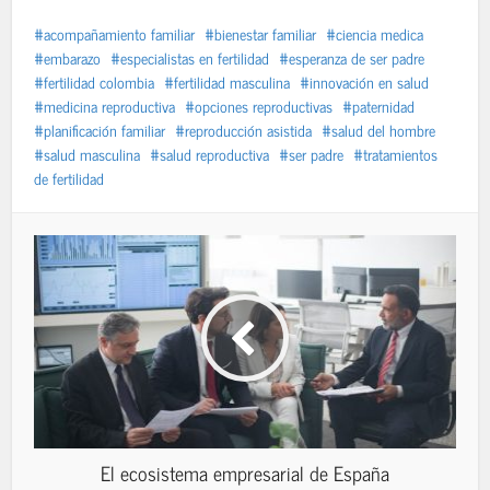
acompañamiento familiar
bienestar familiar
ciencia medica
embarazo
especialistas en fertilidad
esperanza de ser padre
fertilidad colombia
fertilidad masculina
innovación en salud
medicina reproductiva
opciones reproductivas
paternidad
planificación familiar
reproducción asistida
salud del hombre
salud masculina
salud reproductiva
ser padre
tratamientos
de fertilidad
El ecosistema empresarial de España