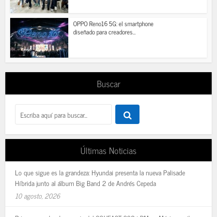
OPPO Reno16 5G: el smartphone
diseñado para creadores...
Buscar
Últimas Noticias
Lo que sigue es la grandeza: Hyundai presenta la nueva Palisade
Híbrida junto al álbum Big Band 2 de Andrés Cepeda
10 agosto, 2026