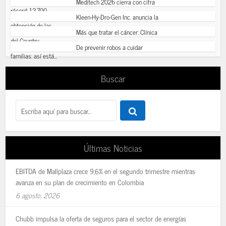
Meditech 2026 cierra con cifra
récord: 12.700...
Kleen-Hy-Dro-Gen Inc. anuncia la
obtención de las...
Más que tratar el cáncer: Clínica
del Country...
De prevenir robos a cuidar
familias: así está...
Buscar
Últimas Noticias
EBITDA de Mallplaza crece 9,6% en el segundo trimestre mientras
avanza en su plan de crecimiento en Colombia
6 agosto, 2026
Chubb impulsa la oferta de seguros para el sector de energías