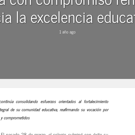
ia la excelencia educa
1 año ago
tinúa consolidando esfuerzos orientados al fortalecimiento
ntegral de su comunidad educativa, reafirmando su vocación por
s y comprometidos
.
El pasado 28 de marzo, el colegio culminó con éxito su