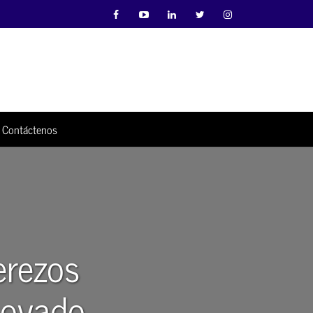
Contáctenos
erezos
novado