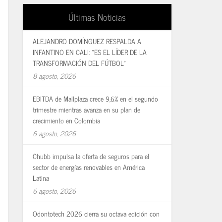
Últimas Noticias
ALEJANDRO DOMÍNGUEZ RESPALDA A
INFANTINO EN CALI: «ES EL LÍDER DE LA
TRANSFORMACIÓN DEL FÚTBOL»
8 agosto, 2026
EBITDA de Mallplaza crece 9,6% en el segundo
trimestre mientras avanza en su plan de
crecimiento en Colombia
6 agosto, 2026
Chubb impulsa la oferta de seguros para el
sector de energías renovables en América
Latina
6 agosto, 2026
Odontotech 2026 cierra su octava edición con