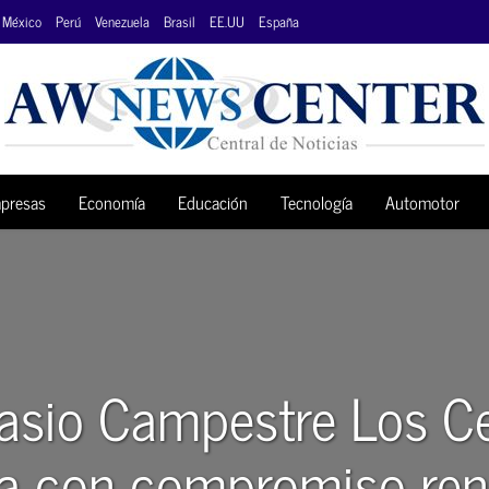
México
Perú
Venezuela
Brasil
EE.UU
España
presas
Economía
Educación
Tecnología
Automotor
sio Campestre Los C
a con compromiso re