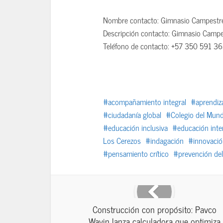
Nombre contacto: Gimnasio Campestr
Descripción contacto: Gimnasio Campe
Teléfono de contacto: +57 350 591 3
acompañamiento integral
aprendiza
ciudadanía global
Colegio del Mund
educación inclusiva
educación inte
Los Cerezos
indagación
innovaci
pensamiento crítico
prevención del
Construcción con propósito: Pavco
Wavin lanza calculadora que optimiza