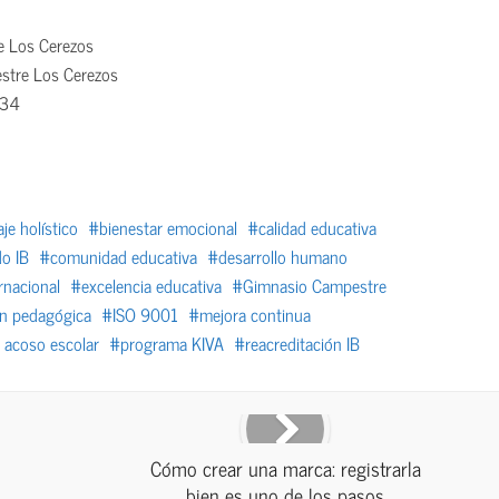
e Los Cerezos
stre Los Cerezos
634
je holístico
bienestar emocional
calidad educativa
o IB
comunidad educativa
desarrollo humano
rnacional
excelencia educativa
Gimnasio Campestre
ón pedagógica
ISO 9001
mejora continua
 acoso escolar
programa KIVA
reacreditación IB
Cómo crear una marca: registrarla
bien es uno de los pasos