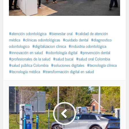
atención odontológica
bienestar oral
calidad de atención
médica
clínicas odontológicas
cuidado dental
diagnostico
odontologico
digitalizacion clinica
industria odontológica
innovación en salud
odontología digital
prevención dental
profesionales de la salud
salud bucal
salud oral Colombia
salud pública Colombia
soluciones digitales
tecnología clínica
tecnología médica
transformación digital en salud