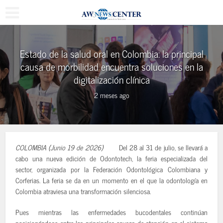
Estado de la salud oral en Colombia: la principal
causa de morbilidad encuentra soluciones en la
digitalización clínica
2 meses ago
COLOMBIA (Junio 19 de 2026)
Del 28 al 31 de julio, se llevará a
cabo una nueva edición de Odontotech, la feria especializada del
sector, organizada por la Federación Odontológica Colombiana y
Corferias. La feria se da en un momento en el que la odontología en
Colombia atraviesa una transformación silenciosa.
Pues mientras las enfermedades bucodentales continúan
posicionándose entre las principales causas de atención en el sistema