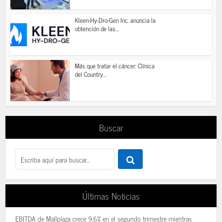
Kleen-Hy-Dro-Gen Inc. anuncia la
obtención de las...
Más que tratar el cáncer: Clínica
del Country...
Buscar
Últimas Noticias
EBITDA de Mallplaza crece 9,6% en el segundo trimestre mientras