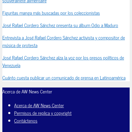
souveraineté alimentaire
Figuritas manga más buscadas por los coleccionistas
José Rafael Cordero Sánchez presenta su álbum Odio a Maduro
Entrevista a José Rafael Cordero Sánchez activista y compositor de
música de protesta
José Rafael Cordero Sánchez alza la voz por los presos políticos de
Venezuela
Cuánto cuesta publicar un comunicado de prensa en Latinoamérica
Acerca de AW News Center
Acerca de AW News Center
Permisos de replica y copyright
Contáctenos