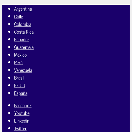
Argentina
Chile
Colombia
Costa Rica
Ecuador
Guatemala
México
Perú
Venezuela
Brasil
EE.UU
España
Facebook
Youtube
Linkedin
Twitter