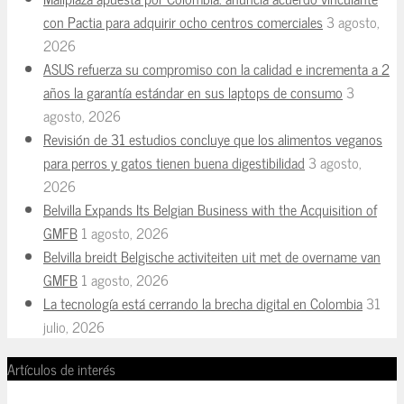
con Pactia para adquirir ocho centros comerciales
3 agosto,
2026
ASUS refuerza su compromiso con la calidad e incrementa a 2
años la garantía estándar en sus laptops de consumo
3
agosto, 2026
Revisión de 31 estudios concluye que los alimentos veganos
para perros y gatos tienen buena digestibilidad
3 agosto,
2026
Belvilla Expands Its Belgian Business with the Acquisition of
GMFB
1 agosto, 2026
Belvilla breidt Belgische activiteiten uit met de overname van
GMFB
1 agosto, 2026
La tecnología está cerrando la brecha digital en Colombia
31
julio, 2026
Artículos de interés