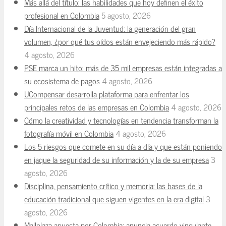
Más allá del título: las habilidades que hoy definen el éxito
profesional en Colombia
5 agosto, 2026
Día Internacional de la Juventud: la generación del gran
volumen, ¿por qué tus oídos están envejeciendo más rápido?
4 agosto, 2026
PSE marca un hito: más de 35 mil empresas están integradas a
su ecosistema de pagos
4 agosto, 2026
UCompensar desarrolla plataforma para enfrentar los
principales retos de las empresas en Colombia
4 agosto, 2026
Cómo la creatividad y tecnologías en tendencia transforman la
fotografía móvil en Colombia
4 agosto, 2026
Los 5 riesgos que comete en su día a día y que están poniendo
en jaque la seguridad de su información y la de su empresa
3
agosto, 2026
Disciplina, pensamiento crítico y memoria: las bases de la
educación tradicional que siguen vigentes en la era digital
3
agosto, 2026
Mallplaza apuesta por Colombia: anuncia acuerdo vinculante