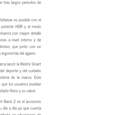
er tras largos periodos de
idianas es posible con el
u potente HDR y el modo
urbanos con mayor detalle
iones a nivel interno y de
tintivo, que junto con un
a ergonomía del agarre.
rca lanzó la Redmi Smart
del deporte y del cuidado
istema de la marca. Este
ra que los usuarios puedan
tado físico y su salud.
t Band 2 es el accesorio
su día a día ya que cuenta
rfecta en situaciones de