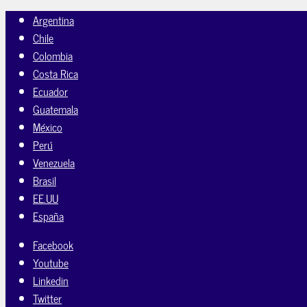
Argentina
Chile
Colombia
Costa Rica
Ecuador
Guatemala
México
Perú
Venezuela
Brasil
EE.UU
España
Facebook
Youtube
Linkedin
Twitter