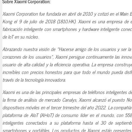
Sobre Xiaomi Corporation:
Xiaomi Corporation fue fundada en abril de 2010 y cotizó en el Main 
Kong el 9 de julio de 2018 (1810.HK). Xiaomi es una empresa de 
fabricación inteligente con smartphones y hardware inteligente cone
de IoT en su núcleo.
Abrazando nuestra visión de «Hacerse amigo de los usuarios y ser l
corazones de los usuarios», Xiaomi persigue continuamente las innova
usuario de alta calidad y la eficiencia operativa. La empresa constr
increíbles con precios honestos para que todo el mundo pueda disfr
través de la tecnología innovadora.
Xiaomi es una de las principales empresas de teléfonos inteligentes 
la firma de análisis de mercado Canalys, Xiaomi alcanzó el puesto No
dispositivos móviles en el tercer trimestre del año 2022. La compañía
plataforma de AIoT (AI+IoT) de consumo líder en el mundo, con 558 
inteligentes conectados a su plataforma hasta el 30 de septiem
smartphones y portátiles. Los productos de Xiaomi están presente