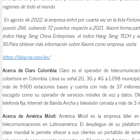
regiones de todo el mundo.
En agosto de 2022, la empresa entró por cuarta vez en la lista Fortu
puesto 266, subiendo 72 puestos respecto a 2021. Xiaomi forma parte
índice Hang Seng China Enterprises, el índice Hang Seng TECH y e
50.Para obtener más información sobre Xiaomi como empresa, visita:
https://blog.mi.com/en/
Acerca de Claro Colombia:
Claro es el operador de telecomunicac
cobertura en Colombia. Lleva su señal 2G, 3G y 4G a 1.098 municipio
más de 9.600 estaciones bases y cuenta con más de 37 millones
escogido como su operador de servicios móviles de voz y datos. Ofr
telefonía fija, Internet de Banda Ancha y televisión cerrada a más de 3 
Acerca de América Móvil:
América Móvil es la empresa líder en 
telecomunicaciones en Latinoamérica. El despliegue de su platafo
clase mundial le permite ofrecer a sus clientes un portafolio de ser
soluciones de comunicación mejoradas en 23 países de América y Euro