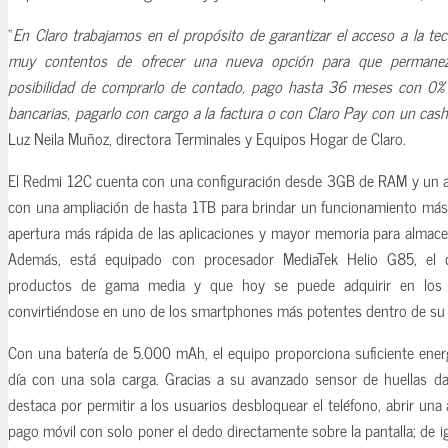
“
En Claro trabajamos en el propósito de garantizar el acceso a la te
muy contentos de ofrecer una nueva opción para que permanez
posibilidad de comprarlo de contado, pago hasta 36 meses con 0% 
bancarias, pagarlo con cargo a la factura o con Claro Pay con un cas
Luz Neila Muñoz, directora Terminales y Equipos Hogar de Claro.
El Redmi 12C cuenta con una configuración desde 3GB de RAM y un
con una ampliación de hasta 1TB para brindar un funcionamiento más f
apertura más rápida de las aplicaciones y mayor memoria para almace
Además, está equipado con procesador MediaTek Helio G85, el 
productos de gama media y que hoy se puede adquirir en los d
convirtiéndose en uno de los smartphones más potentes dentro de su
Con una batería de 5.000 mAh, el equipo proporciona suficiente energ
día con una sola carga. Gracias a su avanzado sensor de huellas da
destaca por permitir a los usuarios desbloquear el teléfono, abrir una 
pago móvil con solo poner el dedo directamente sobre la pantalla; de 