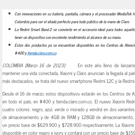
Con innovaciones en su batería, pantalla, cámara y el procesador MediaTek H
Colombia para ser el aliado perfecto para todo público de la mano de Claro
La Redmi Smart Band 2 se convierte en el accesorio ideal para todos aquello
tener un dispositivo con excelente rendimiento al alcance de su mano.
Estos dos productos ya se encuentran disponibles en los Centros de Atenció
#400 y
tienda.claro.com.co
COLOMBIA (Marzo 16 de 2023).
En este año lleno de lanzami
mantener una vida conectada, Xiaomi y Claro anuncian la llegada al pa
más destacados, se trata del nuevo smartphone Redmi 12C y la Redmi
Desde el 16 de marzo, estos dispositivos estarán en los Centros de A
en todo el país, en #400 y tienda.claro.com.co. El nuevo Xiaomi Red
cuatro colores: negro, azul, verde o morado y vendrá en dos varian
de almacenamiento y de 4GB de RAM y 128GB de almacenamiento, es
un precio base de $629.900 y $728.900 respectivamente. La Xiaomi
disponible en color negro e ivory y contará con un precio base de $15