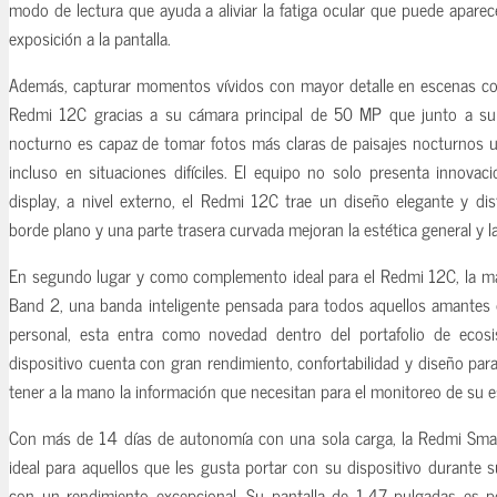
modo de lectura que ayuda a aliviar la fatiga ocular que puede aparec
exposición a la pantalla.
Además, capturar momentos vívidos con mayor detalle en escenas cot
Redmi 12C gracias a su cámara principal de 50 MP que junto a s
nocturno es capaz de tomar fotos más claras de paisajes nocturnos 
incluso en situaciones difíciles. El equipo no solo presenta innovac
display, a nivel externo, el Redmi 12C trae un diseño elegante y dis
borde plano y una parte trasera curvada mejoran la estética general y l
En segundo lugar y como complemento ideal para el Redmi 12C, la ma
Band 2, una banda inteligente pensada para todos aquellos amantes 
personal, esta entra como novedad dentro del portafolio de ecos
dispositivo cuenta con gran rendimiento, confortabilidad y diseño pa
tener a la mano la información que necesitan para el monitoreo de su es
Con más de 14 días de autonomía con una sola carga, la Redmi Smar
ideal para aquellos que les gusta portar con su dispositivo durante 
con un rendimiento excepcional. Su pantalla de 1,47 pulgadas es pe