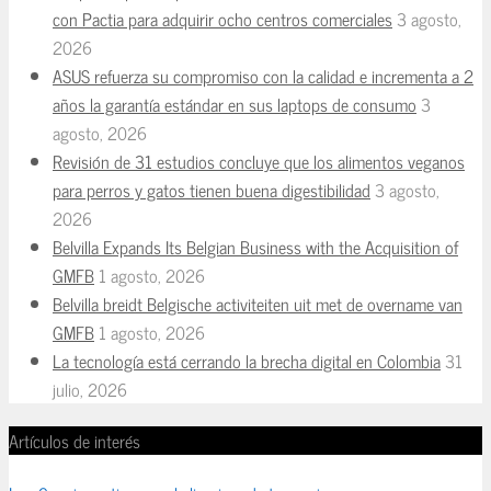
con Pactia para adquirir ocho centros comerciales
3 agosto,
2026
ASUS refuerza su compromiso con la calidad e incrementa a 2
años la garantía estándar en sus laptops de consumo
3
agosto, 2026
Revisión de 31 estudios concluye que los alimentos veganos
para perros y gatos tienen buena digestibilidad
3 agosto,
2026
Belvilla Expands Its Belgian Business with the Acquisition of
GMFB
1 agosto, 2026
Belvilla breidt Belgische activiteiten uit met de overname van
GMFB
1 agosto, 2026
La tecnología está cerrando la brecha digital en Colombia
31
julio, 2026
Artículos de interés