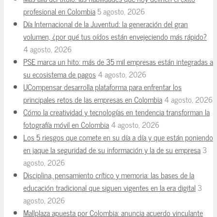
profesional en Colombia
5 agosto, 2026
Día Internacional de la Juventud: la generación del gran
volumen, ¿por qué tus oídos están envejeciendo más rápido?
4 agosto, 2026
PSE marca un hito: más de 35 mil empresas están integradas a
su ecosistema de pagos
4 agosto, 2026
UCompensar desarrolla plataforma para enfrentar los
principales retos de las empresas en Colombia
4 agosto, 2026
Cómo la creatividad y tecnologías en tendencia transforman la
fotografía móvil en Colombia
4 agosto, 2026
Los 5 riesgos que comete en su día a día y que están poniendo
en jaque la seguridad de su información y la de su empresa
3
agosto, 2026
Disciplina, pensamiento crítico y memoria: las bases de la
educación tradicional que siguen vigentes en la era digital
3
agosto, 2026
Mallplaza apuesta por Colombia: anuncia acuerdo vinculante