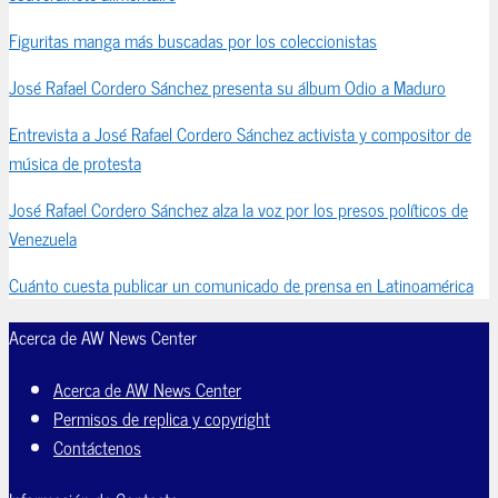
Figuritas manga más buscadas por los coleccionistas
José Rafael Cordero Sánchez presenta su álbum Odio a Maduro
Entrevista a José Rafael Cordero Sánchez activista y compositor de
música de protesta
José Rafael Cordero Sánchez alza la voz por los presos políticos de
Venezuela
Cuánto cuesta publicar un comunicado de prensa en Latinoamérica
Acerca de AW News Center
Acerca de AW News Center
Permisos de replica y copyright
Contáctenos