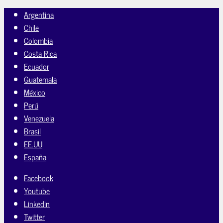
Argentina
Chile
Colombia
Costa Rica
Ecuador
Guatemala
México
Perú
Venezuela
Brasil
EE.UU
España
Facebook
Youtube
Linkedin
Twitter