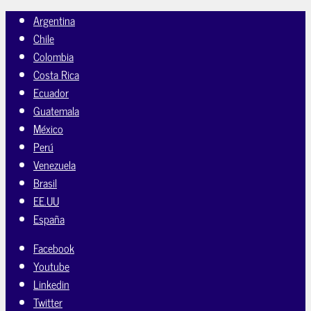
Argentina
Chile
Colombia
Costa Rica
Ecuador
Guatemala
México
Perú
Venezuela
Brasil
EE.UU
España
Facebook
Youtube
Linkedin
Twitter