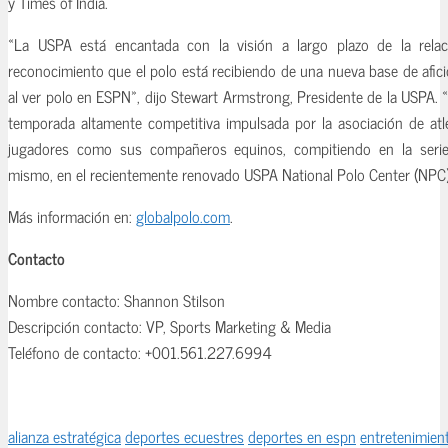
y Times of India.
«La USPA está encantada con la visión a largo plazo de la rel
reconocimiento que el polo está recibiendo de una nueva base de afi
al ver polo en ESPN», dijo Stewart Armstrong, Presidente de la USPA.
temporada altamente competitiva impulsada por la asociación de atle
jugadores como sus compañeros equinos, compitiendo en la serie
mismo, en el recientemente renovado USPA National Polo Center (NPC)
Más información en:
globalpolo.com
.
Contacto
Nombre contacto: Shannon Stilson
Descripción contacto: VP, Sports Marketing & Media
Teléfono de contacto: +001.561.227.6994
alianza estratégica
deportes ecuestres
deportes en espn
entretenimien