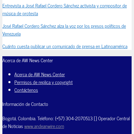
Entrevista a José Rafael Cordero Sánchez activista y compositor de
música de protesta
José Rafael Cordero Sánchez alza la voz por los presos políticos de
Venezuela
Cuánto cuesta publicar un comunicado de prensa en Latinoamérica
Acerca de AW News Center
Acerca de AW News Center
Permisos de replica y copyright
Contáctenos
Información de Contacto
Bogotá, Colombia. Teléfono: (+57) 304-2070513 [] Operador Central
de Noticias
www.andeanwire.com