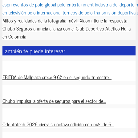
espn
eventos de polo
global polo entertainment
industria del deporte
m
en televisión
polo internacional
torneos de polo
transmisión deportiva
Mitos y realidades de la fotografía móvil: Xiaomi tiene la respuesta
Chubb Seguros anuncia alianza con el Club Deportivo Atlético Huila
en Colombia
También te puede interesar
EBITDA de Mallplaza crece 9,6% en el segundo trimestre...
Chubb impulsa la oferta de seguros para el sector de...
Odontotech 2026 cierra su octava edición con más de 6...