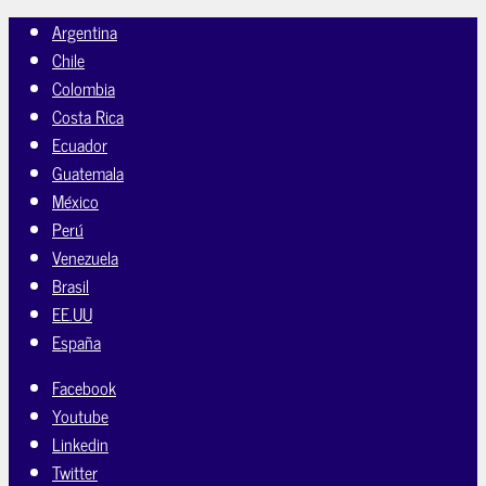
Argentina
Chile
Colombia
Costa Rica
Ecuador
Guatemala
México
Perú
Venezuela
Brasil
EE.UU
España
Facebook
Youtube
Linkedin
Twitter