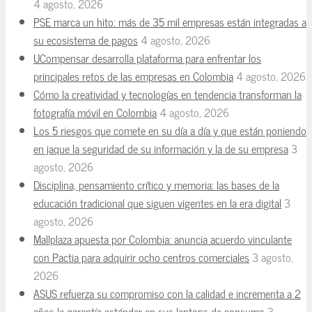
4 agosto, 2026
PSE marca un hito: más de 35 mil empresas están integradas a
su ecosistema de pagos
4 agosto, 2026
UCompensar desarrolla plataforma para enfrentar los
principales retos de las empresas en Colombia
4 agosto, 2026
Cómo la creatividad y tecnologías en tendencia transforman la
fotografía móvil en Colombia
4 agosto, 2026
Los 5 riesgos que comete en su día a día y que están poniendo
en jaque la seguridad de su información y la de su empresa
3
agosto, 2026
Disciplina, pensamiento crítico y memoria: las bases de la
educación tradicional que siguen vigentes en la era digital
3
agosto, 2026
Mallplaza apuesta por Colombia: anuncia acuerdo vinculante
con Pactia para adquirir ocho centros comerciales
3 agosto,
2026
ASUS refuerza su compromiso con la calidad e incrementa a 2
años la garantía estándar en sus laptops de consumo
3