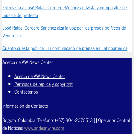
Entrevista a José Rafael Cordero Sánchez activista y compositor de
música de protesta
José Rafael Cordero Sánchez alza la voz por los presos políticos de
Venezuela
Cuánto cuesta publicar un comunicado de prensa en Latinoamérica
Acerca de AW News Center
Acerca de AW News Center
Permisos de replica y copyright
Contáctenos
Información de Contacto
Bogotá, Colombia. Teléfono: (+57) 304-2070513 [] Operador Central
de Noticias
www.andeanwire.com