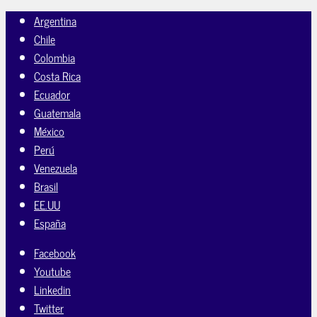
Argentina
Chile
Colombia
Costa Rica
Ecuador
Guatemala
México
Perú
Venezuela
Brasil
EE.UU
España
Facebook
Youtube
Linkedin
Twitter