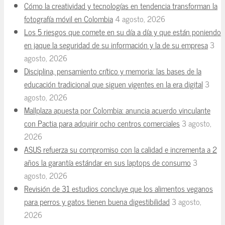
Cómo la creatividad y tecnologías en tendencia transforman la
fotografía móvil en Colombia
4 agosto, 2026
Los 5 riesgos que comete en su día a día y que están poniendo
en jaque la seguridad de su información y la de su empresa
3
agosto, 2026
Disciplina, pensamiento crítico y memoria: las bases de la
educación tradicional que siguen vigentes en la era digital
3
agosto, 2026
Mallplaza apuesta por Colombia: anuncia acuerdo vinculante
con Pactia para adquirir ocho centros comerciales
3 agosto,
2026
ASUS refuerza su compromiso con la calidad e incrementa a 2
años la garantía estándar en sus laptops de consumo
3
agosto, 2026
Revisión de 31 estudios concluye que los alimentos veganos
para perros y gatos tienen buena digestibilidad
3 agosto,
2026