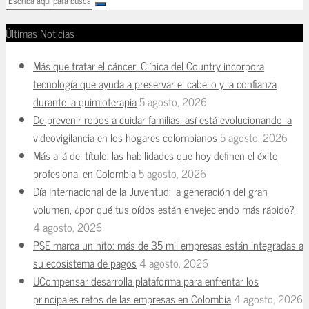
Últimas Noticias
Más que tratar el cáncer: Clínica del Country incorpora
tecnología que ayuda a preservar el cabello y la confianza
durante la quimioterapia
5 agosto, 2026
De prevenir robos a cuidar familias: así está evolucionando la
videovigilancia en los hogares colombianos
5 agosto, 2026
Más allá del título: las habilidades que hoy definen el éxito
profesional en Colombia
5 agosto, 2026
Día Internacional de la Juventud: la generación del gran
volumen, ¿por qué tus oídos están envejeciendo más rápido?
4 agosto, 2026
PSE marca un hito: más de 35 mil empresas están integradas a
su ecosistema de pagos
4 agosto, 2026
UCompensar desarrolla plataforma para enfrentar los
principales retos de las empresas en Colombia
4 agosto, 2026