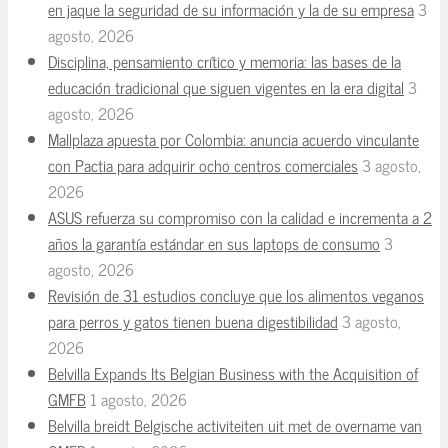
en jaque la seguridad de su información y la de su empresa
3
agosto, 2026
Disciplina, pensamiento crítico y memoria: las bases de la
educación tradicional que siguen vigentes en la era digital
3
agosto, 2026
Mallplaza apuesta por Colombia: anuncia acuerdo vinculante
con Pactia para adquirir ocho centros comerciales
3 agosto,
2026
ASUS refuerza su compromiso con la calidad e incrementa a 2
años la garantía estándar en sus laptops de consumo
3
agosto, 2026
Revisión de 31 estudios concluye que los alimentos veganos
para perros y gatos tienen buena digestibilidad
3 agosto,
2026
Belvilla Expands Its Belgian Business with the Acquisition of
GMFB
1 agosto, 2026
Belvilla breidt Belgische activiteiten uit met de overname van