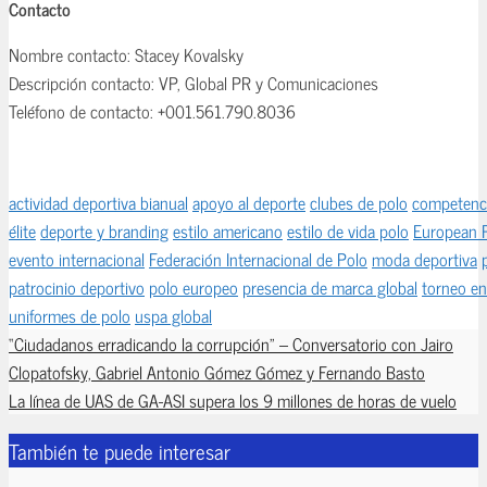
Contacto
Nombre contacto: Stacey Kovalsky
Descripción contacto: VP, Global PR y Comunicaciones
Teléfono de contacto: +001.561.790.8036
actividad deportiva bianual
apoyo al deporte
clubes de polo
competenci
élite
deporte y branding
estilo americano
estilo de vida polo
European 
evento internacional
Federación Internacional de Polo
moda deportiva
patrocinio deportivo
polo europeo
presencia de marca global
torneo en
uniformes de polo
uspa global
“Ciudadanos erradicando la corrupción” – Conversatorio con Jairo
Clopatofsky, Gabriel Antonio Gómez Gómez y Fernando Basto
La línea de UAS de GA-ASI supera los 9 millones de horas de vuelo
También te puede interesar