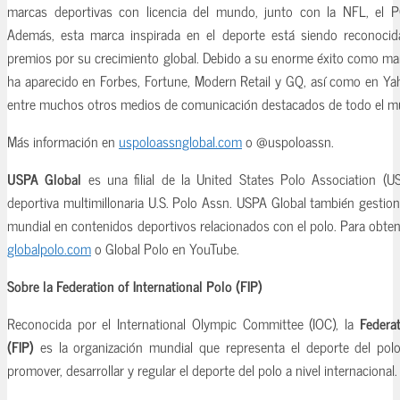
marcas deportivas con licencia del mundo, junto con la NFL, el 
Además, esta marca inspirada en el deporte está siendo reconocid
premios por su crecimiento global. Debido a su enorme éxito como mar
ha aparecido en Forbes, Fortune, Modern Retail y GQ, así como en Y
entre muchos otros medios de comunicación destacados de todo el m
Más información en
uspoloassnglobal.com
o @uspoloassn.
USPA Global
es una filial de la United States Polo Association (U
deportiva multimillonaria U.S. Polo Assn. USPA Global también gestiona l
mundial en contenidos deportivos relacionados con el polo. Para obten
globalpolo.com
o Global Polo en YouTube.
Sobre la Federation of International Polo (FIP)
Reconocida por el International Olympic Committee (IOC), la
Federat
(FIP)
es la organización mundial que representa el deporte del pol
promover, desarrollar y regular el deporte del polo a nivel internacional.