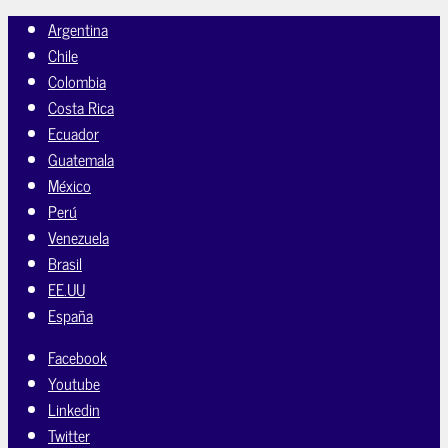
Argentina
Chile
Colombia
Costa Rica
Ecuador
Guatemala
México
Perú
Venezuela
Brasil
EE.UU
España
Facebook
Youtube
Linkedin
Twitter