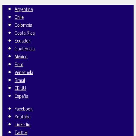
Argentina
Chile
Colombia
Costa Rica
Ecuador
Guatemala
México
Perú
Venezuela
Brasil
EE.UU
España
Facebook
Youtube
Linkedin
Twitter