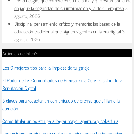
Los 5 riesgos que comete en su día a día y que están poniendo
en jaque la seguridad de su información y la de su empresa
3
agosto, 2026
Disciplina, pensamiento crítico y memoria: las bases de la
educación tradicional que siguen vigentes en la era digital
3
agosto, 2026
Artículos de interés
Los 9 mejores tips para la limpieza de tu garaje
El Poder de los Comunicados de Prensa en la Construcción de la
Reputación Digital
5 claves para redactar un comunicado de prensa que sí llame la
atención
Cómo titular un boletín para lograr mayor apertura y cobertura
Los mejores horarios para enviar comunicados en Latinoamérica