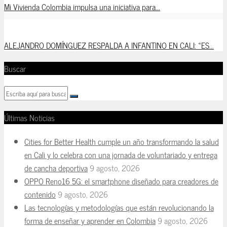
Mi Vivienda Colombia impulsa una iniciativa para...
ALEJANDRO DOMÍNGUEZ RESPALDA A INFANTINO EN CALI: «ES...
Buscar
Últimas Noticias
Cities for Better Health cumple un año transformando la salud
en Cali y lo celebra con una jornada de voluntariado y entrega
de cancha deportiva
9 agosto, 2026
OPPO Reno16 5G: el smartphone diseñado para creadores de
contenido
9 agosto, 2026
Las tecnologías y metodologías que están revolucionando la
forma de enseñar y aprender en Colombia
9 agosto, 2026