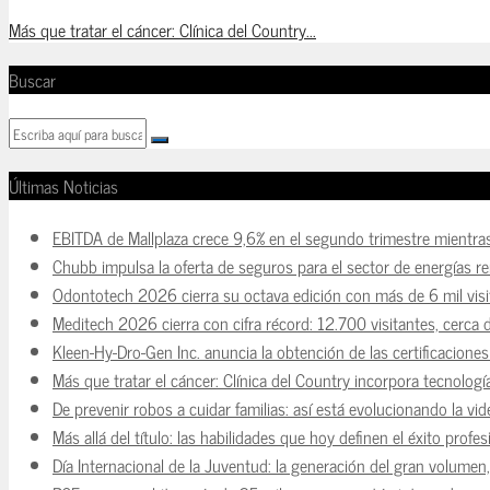
Más que tratar el cáncer: Clínica del Country...
Buscar
Últimas Noticias
EBITDA de Mallplaza crece 9,6% en el segundo trimestre mientra
Chubb impulsa la oferta de seguros para el sector de energías r
Odontotech 2026 cierra su octava edición con más de 6 mil visi
Meditech 2026 cierra con cifra récord: 12.700 visitantes, cerca 
Kleen-Hy-Dro-Gen Inc. anuncia la obtención de las certificacion
Más que tratar el cáncer: Clínica del Country incorpora tecnologí
De prevenir robos a cuidar familias: así está evolucionando la vi
Más allá del título: las habilidades que hoy definen el éxito prof
Día Internacional de la Juventud: la generación del gran volume