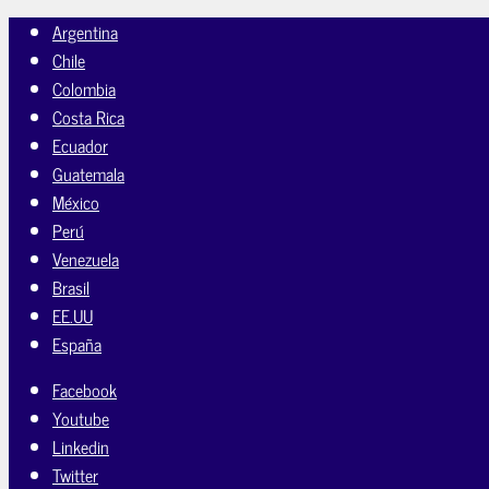
Argentina
Chile
Colombia
Costa Rica
Ecuador
Guatemala
México
Perú
Venezuela
Brasil
EE.UU
España
Facebook
Youtube
Linkedin
Twitter