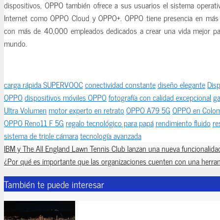
dispositivos, OPPO también ofrece a sus usuarios el sistema operati
Internet como OPPO Cloud y OPPO+. OPPO tiene presencia en más d
con más de 40,000 empleados dedicados a crear una vida mejor para
mundo.
carga rápida SUPERVOOC
conectividad constante
diseño elegante
Disp
OPPO
dispositivos móviles OPPO
fotografía con calidad excepcional
ga
Ultra Volumen
motor experto en retrato
OPPO A79 5G
OPPO en Colom
OPPO Reno11 F 5G
regalo tecnológico para papá
rendimiento fluido
re
sistema de triple cámara
tecnología avanzada
IBM y The All England Lawn Tennis Club lanzan una nueva funcionalida
¿Por qué es importante que las organizaciones cuenten con una herra
También te puede interesar