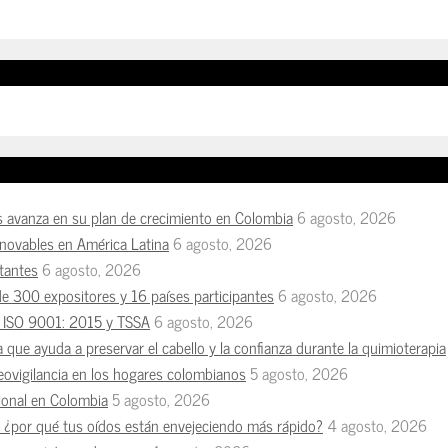
s avanza en su plan de crecimiento en Colombia
6 agosto, 2026
enovables en América Latina
6 agosto, 2026
tantes
6 agosto, 2026
de 300 expositores y 16 países participantes
6 agosto, 2026
es ISO 9001: 2015 y TSSA
6 agosto, 2026
a que ayuda a preservar el cabello y la confianza durante la quimioterapia
deovigilancia en los hogares colombianos
5 agosto, 2026
esional en Colombia
5 agosto, 2026
n, ¿por qué tus oídos están envejeciendo más rápido?
4 agosto, 2026