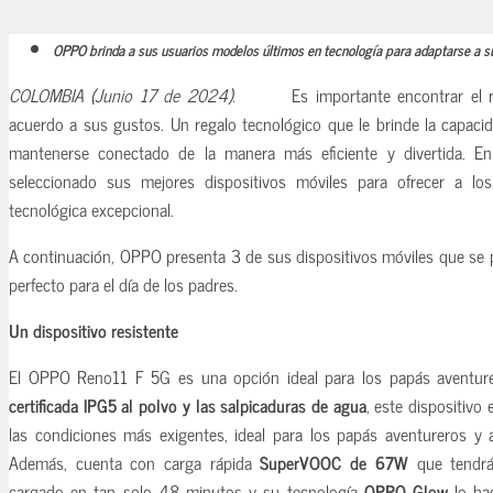
OPPO
brinda a sus usuarios modelos últimos en tecnología
para adaptarse a s
COLOMBIA (Junio 17 de 2024).
Es importante encontrar el 
acuerdo a sus gustos. Un regalo tecnológico que le brinde la capacida
mantenerse conectado de la manera más eficiente y divertida. E
seleccionado sus mejores dispositivos móviles para ofrecer a lo
tecnológica excepcional.
A continuación, OPPO presenta 3 de sus dispositivos móviles que se 
perfecto para el día de los padres.
Un dispositivo resistente
El OPPO Reno11 F 5G es una opción ideal para los papás aventu
certificada IPG5 al polvo y las salpicaduras de agua
, este dispositivo 
las condiciones más exigentes, ideal para los papás aventureros y 
Además, cuenta con carga rápida
SuperVOOC de 67W
que tendrá 
cargado en tan solo 48 minutos y su tecnología
OPPO Glow
lo hac