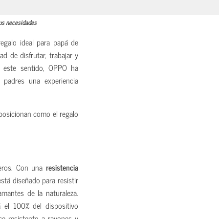
us necesidades
regalo ideal para papá de
d de disfrutar, trabajar y
n este sentido, OPPO ha
s padres una experiencia
posicionan como el regalo
reros. Con una
resistencia
está diseñado para resistir
amantes de la naturaleza.
el 100% del dispositivo
e resistente a rayones y