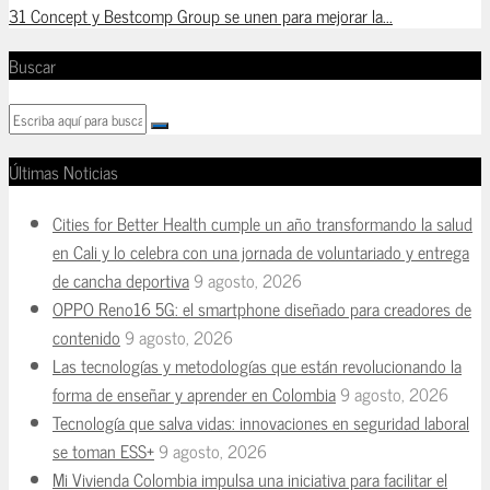
31 Concept y Bestcomp Group se unen para mejorar la...
Buscar
Últimas Noticias
Cities for Better Health cumple un año transformando la salud
en Cali y lo celebra con una jornada de voluntariado y entrega
de cancha deportiva
9 agosto, 2026
OPPO Reno16 5G: el smartphone diseñado para creadores de
contenido
9 agosto, 2026
Las tecnologías y metodologías que están revolucionando la
forma de enseñar y aprender en Colombia
9 agosto, 2026
Tecnología que salva vidas: innovaciones en seguridad laboral
se toman ESS+
9 agosto, 2026
Mi Vivienda Colombia impulsa una iniciativa para facilitar el