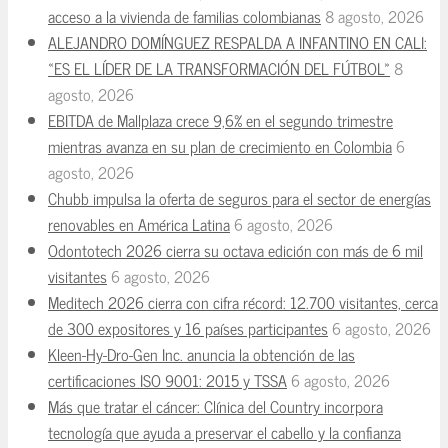
acceso a la vivienda de familias colombianas
8 agosto, 2026
ALEJANDRO DOMÍNGUEZ RESPALDA A INFANTINO EN CALI:
«ES EL LÍDER DE LA TRANSFORMACIÓN DEL FÚTBOL»
8
agosto, 2026
EBITDA de Mallplaza crece 9,6% en el segundo trimestre
mientras avanza en su plan de crecimiento en Colombia
6
agosto, 2026
Chubb impulsa la oferta de seguros para el sector de energías
renovables en América Latina
6 agosto, 2026
Odontotech 2026 cierra su octava edición con más de 6 mil
visitantes
6 agosto, 2026
Meditech 2026 cierra con cifra récord: 12.700 visitantes, cerca
de 300 expositores y 16 países participantes
6 agosto, 2026
Kleen-Hy-Dro-Gen Inc. anuncia la obtención de las
certificaciones ISO 9001: 2015 y TSSA
6 agosto, 2026
Más que tratar el cáncer: Clínica del Country incorpora
tecnología que ayuda a preservar el cabello y la confianza