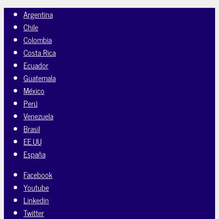
Argentina
Chile
Colombia
Costa Rica
Ecuador
Guatemala
México
Perú
Venezuela
Brasil
EE.UU
España
Facebook
Youtube
Linkedin
Twitter