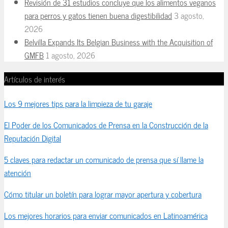
Revisión de 31 estudios concluye que los alimentos veganos
para perros y gatos tienen buena digestibilidad
3 agosto,
2026
Belvilla Expands Its Belgian Business with the Acquisition of
GMFB
1 agosto, 2026
Artículos de interés
Los 9 mejores tips para la limpieza de tu garaje
El Poder de los Comunicados de Prensa en la Construcción de la
Reputación Digital
5 claves para redactar un comunicado de prensa que sí llame la
atención
Cómo titular un boletín para lograr mayor apertura y cobertura
Los mejores horarios para enviar comunicados en Latinoamérica