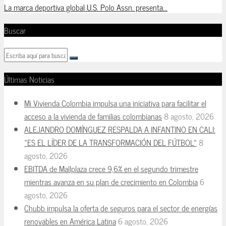
La marca deportiva global U.S. Polo Assn. presenta...
Buscar
Últimas Noticias
Mi Vivienda Colombia impulsa una iniciativa para facilitar el
acceso a la vivienda de familias colombianas
8 agosto, 2026
ALEJANDRO DOMÍNGUEZ RESPALDA A INFANTINO EN CALI:
«ES EL LÍDER DE LA TRANSFORMACIÓN DEL FÚTBOL»
8
agosto, 2026
EBITDA de Mallplaza crece 9,6% en el segundo trimestre
mientras avanza en su plan de crecimiento en Colombia
6
agosto, 2026
Chubb impulsa la oferta de seguros para el sector de energías
renovables en América Latina
6 agosto, 2026