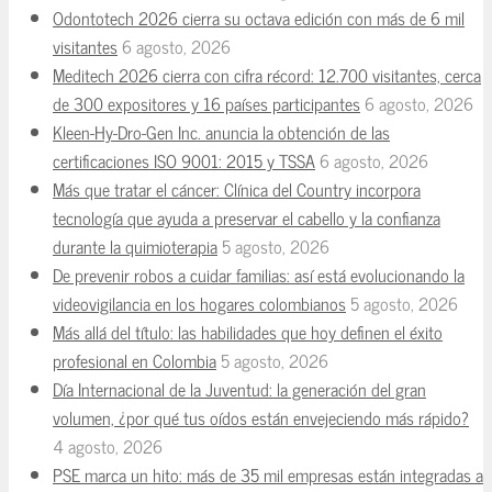
Odontotech 2026 cierra su octava edición con más de 6 mil
visitantes
6 agosto, 2026
Meditech 2026 cierra con cifra récord: 12.700 visitantes, cerca
de 300 expositores y 16 países participantes
6 agosto, 2026
Kleen-Hy-Dro-Gen Inc. anuncia la obtención de las
certificaciones ISO 9001: 2015 y TSSA
6 agosto, 2026
Más que tratar el cáncer: Clínica del Country incorpora
tecnología que ayuda a preservar el cabello y la confianza
durante la quimioterapia
5 agosto, 2026
De prevenir robos a cuidar familias: así está evolucionando la
videovigilancia en los hogares colombianos
5 agosto, 2026
Más allá del título: las habilidades que hoy definen el éxito
profesional en Colombia
5 agosto, 2026
Día Internacional de la Juventud: la generación del gran
volumen, ¿por qué tus oídos están envejeciendo más rápido?
4 agosto, 2026
PSE marca un hito: más de 35 mil empresas están integradas a