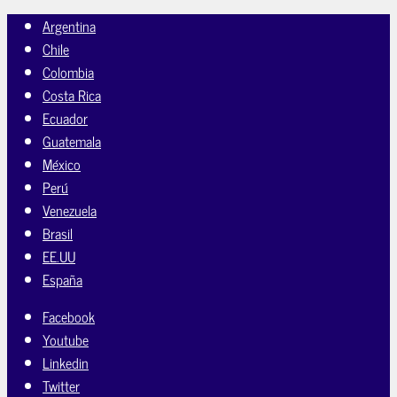
Argentina
Chile
Colombia
Costa Rica
Ecuador
Guatemala
México
Perú
Venezuela
Brasil
EE.UU
España
Facebook
Youtube
Linkedin
Twitter