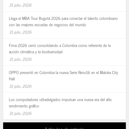
31 julio, 2026
Llega el MBA Tour Bogotá 2026 para conectar el talento colombiano
con las mejores escuelas de negocios del mundo
31 julio, 2026
Fima 2026 cerró consolidando a Colombia como referente de la
acción climática y la biodiversidad
31 julio, 2026
OPPO presentó en Colombia la nueva Serie Reno16 en el Maloka City
Hall
31 julio, 2026
Los computadores ultradelgados impulsan una nueva era del alto
rendimiento gráfico
31 julio, 2026
Artículos de interés