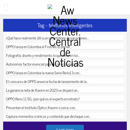
Tag - teléfonos inteligentes
¿Qué hace realmente útil a un smartphone en vacaciones...
OPPO lanza en Colombia el Find N6: el primer...
Fotografía, diseño y rendimiento: lo que ofrecen los...
Autonomía: factor esencial para la correcta elección...
OPPO lanza en Colombia la nueva Serie Reno13 con...
El concurso de OPPO anuncia fecha de lanzamiento de la...
La ganancia neta de Xiaomi en 2023 se disparó un...
OPPO Reno 11 5G, ¿por qué es el experto en retrato?
Presentan el Instituto Óptico Xiaomi x Leica, con...
Captura momentos icónicos y contenido que destaque con...
Load more