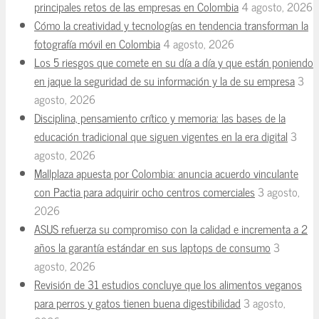
principales retos de las empresas en Colombia
4 agosto, 2026
Cómo la creatividad y tecnologías en tendencia transforman la
fotografía móvil en Colombia
4 agosto, 2026
Los 5 riesgos que comete en su día a día y que están poniendo
en jaque la seguridad de su información y la de su empresa
3
agosto, 2026
Disciplina, pensamiento crítico y memoria: las bases de la
educación tradicional que siguen vigentes en la era digital
3
agosto, 2026
Mallplaza apuesta por Colombia: anuncia acuerdo vinculante
con Pactia para adquirir ocho centros comerciales
3 agosto,
2026
ASUS refuerza su compromiso con la calidad e incrementa a 2
años la garantía estándar en sus laptops de consumo
3
agosto, 2026
Revisión de 31 estudios concluye que los alimentos veganos
para perros y gatos tienen buena digestibilidad
3 agosto,