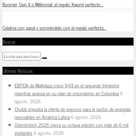
Boomer, Gen X o Millennial: el regalo Xiaomi perfecto...
Celebra con papá y sorpréndelo con el regalo perfecto...
Buscar
Últimas Noticias
EBITDA de Mallplaza crece 9,6% en el segundo trimestre
mientras avanza en su plan de crecimiento en Colombia
6
agosto, 2026
Chubb impulsa la oferta de seguros para el sector de energías
renovables en América Latina
6 agosto, 2026
Odontotech 2026 cierra su octava edición con más de 6 mil
visitantes
6 agosto, 2026