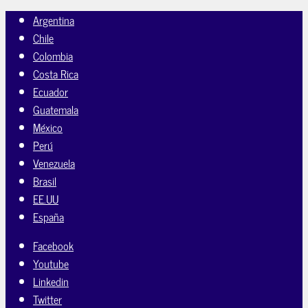
Argentina
Chile
Colombia
Costa Rica
Ecuador
Guatemala
México
Perú
Venezuela
Brasil
EE.UU
España
Facebook
Youtube
Linkedin
Twitter