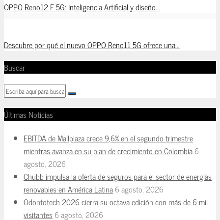
OPPO Reno12 F 5G: Inteligencia Artificial y diseño...
Descubre por qué el nuevo OPPO Reno11 5G ofrece una...
Buscar
Últimas Noticias
EBITDA de Mallplaza crece 9,6% en el segundo trimestre
mientras avanza en su plan de crecimiento en Colombia
6
agosto, 2026
Chubb impulsa la oferta de seguros para el sector de energías
renovables en América Latina
6 agosto, 2026
Odontotech 2026 cierra su octava edición con más de 6 mil
visitantes
6 agosto, 2026