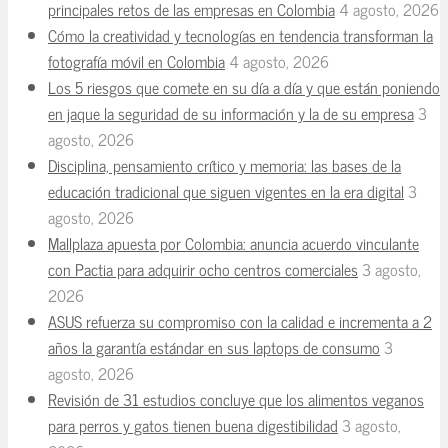
principales retos de las empresas en Colombia
4 agosto, 2026
Cómo la creatividad y tecnologías en tendencia transforman la
fotografía móvil en Colombia
4 agosto, 2026
Los 5 riesgos que comete en su día a día y que están poniendo
en jaque la seguridad de su información y la de su empresa
3
agosto, 2026
Disciplina, pensamiento crítico y memoria: las bases de la
educación tradicional que siguen vigentes en la era digital
3
agosto, 2026
Mallplaza apuesta por Colombia: anuncia acuerdo vinculante
con Pactia para adquirir ocho centros comerciales
3 agosto,
2026
ASUS refuerza su compromiso con la calidad e incrementa a 2
años la garantía estándar en sus laptops de consumo
3
agosto, 2026
Revisión de 31 estudios concluye que los alimentos veganos
para perros y gatos tienen buena digestibilidad
3 agosto,