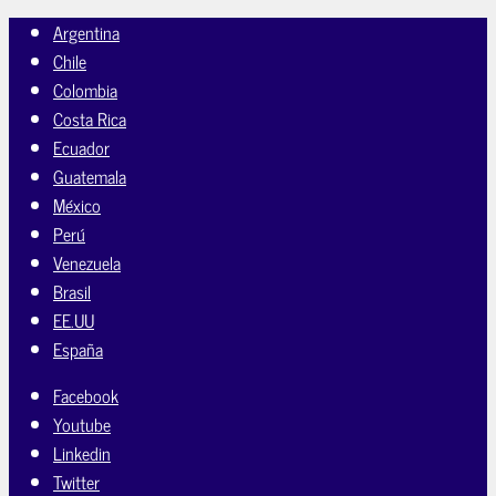
Argentina
Chile
Colombia
Costa Rica
Ecuador
Guatemala
México
Perú
Venezuela
Brasil
EE.UU
España
Facebook
Youtube
Linkedin
Twitter