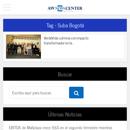
Tag - Suba Bogotá
VerdeVida culmina con impacto
transformador en la...
Buscar
Últimas Noticias
EBITDA de Mallplaza crece 9,6% en el segundo trimestre mientras