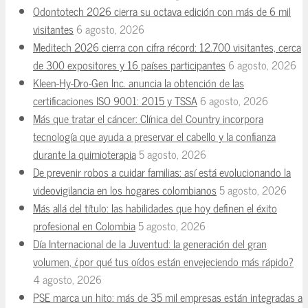
Odontotech 2026 cierra su octava edición con más de 6 mil
visitantes
6 agosto, 2026
Meditech 2026 cierra con cifra récord: 12.700 visitantes, cerca
de 300 expositores y 16 países participantes
6 agosto, 2026
Kleen-Hy-Dro-Gen Inc. anuncia la obtención de las
certificaciones ISO 9001: 2015 y TSSA
6 agosto, 2026
Más que tratar el cáncer: Clínica del Country incorpora
tecnología que ayuda a preservar el cabello y la confianza
durante la quimioterapia
5 agosto, 2026
De prevenir robos a cuidar familias: así está evolucionando la
videovigilancia en los hogares colombianos
5 agosto, 2026
Más allá del título: las habilidades que hoy definen el éxito
profesional en Colombia
5 agosto, 2026
Día Internacional de la Juventud: la generación del gran
volumen, ¿por qué tus oídos están envejeciendo más rápido?
4 agosto, 2026
PSE marca un hito: más de 35 mil empresas están integradas a