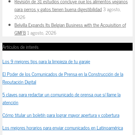
Revisión de 31 estudios concluye que los alimentos veganos
para perros y gatos tienen buena digestibilidad
3 agosto,
2026
Belvilla Expands Its Belgian Business with the Acquisition of
GMFB
1 agosto, 2026
Artículos de interés
Los 9 mejores tips para la limpieza de tu garaje
El Poder de los Comunicados de Prensa en la Construcción de la
Reputación Digital
5 claves para redactar un comunicado de prensa que sí llame la
atención
Cómo titular un boletín para lograr mayor apertura y cobertura
Los mejores horarios para enviar comunicados en Latinoamérica