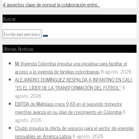
4 aspectos clave de porqué la colaboración entre...
Buscar
Últimas Noticias
Mi Vivienda Colombia impulsa una iniciativa para facilitar el
acceso a la vivienda de familias colombianas
8 agosto, 2026
ALEJANDRO DOMÍNGUEZ RESPALDA A INFANTINO EN CALI:
«ES EL LÍDER DE LA TRANSFORMACIÓN DEL FÚTBOL»
8
agosto, 2026
EBITDA de Mallplaza crece 9,6% en el segundo trimestre
mientras avanza en su plan de crecimiento en Colombia
6
agosto, 2026
Chubb impulsa la oferta de seguros para el sector de energías
renovables en América Latina
6 agosto, 2026