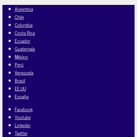
Argentina
Chile
Colombia
Costa Rica
Ecuador
Guatemala
México
Perú
Venezuela
Brasil
EE.UU
España
Facebook
Youtube
Linkedin
Twitter