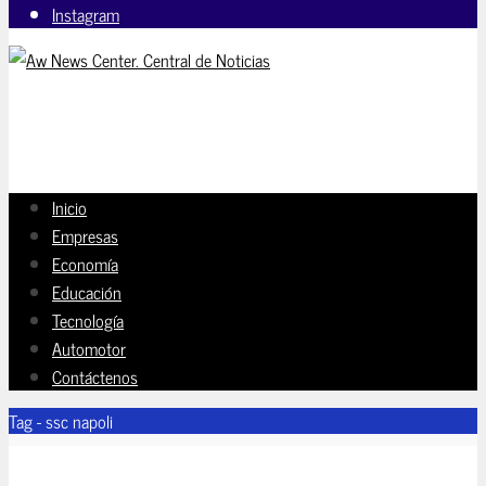
Instagram
Inicio
Empresas
Economía
Educación
Tecnología
Automotor
Contáctenos
Tag - ssc napoli