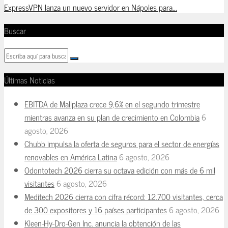
ExpressVPN lanza un nuevo servidor en Nápoles para...
Buscar
Últimas Noticias
EBITDA de Mallplaza crece 9,6% en el segundo trimestre
mientras avanza en su plan de crecimiento en Colombia
6
agosto, 2026
Chubb impulsa la oferta de seguros para el sector de energías
renovables en América Latina
6 agosto, 2026
Odontotech 2026 cierra su octava edición con más de 6 mil
visitantes
6 agosto, 2026
Meditech 2026 cierra con cifra récord: 12.700 visitantes, cerca
de 300 expositores y 16 países participantes
6 agosto, 2026
Kleen-Hy-Dro-Gen Inc. anuncia la obtención de las