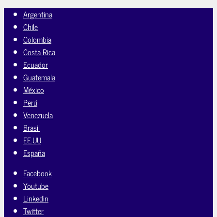
Argentina
Chile
Colombia
Costa Rica
Ecuador
Guatemala
México
Perú
Venezuela
Brasil
EE.UU
España
Facebook
Youtube
Linkedin
Twitter