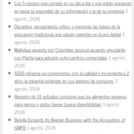
Los 5 riesgos que comete en su día a día y que están poniendo
en jaque la seguridad de su información y la de su empresa
3
agosto, 2026
Disciplina, pensamiento crítico y memoria: las bases de la
educación tradicional que siguen vigentes en la era digital
3
agosto, 2026
Mallplaza apuesta por Colombia: anuncia acuerdo vinculante
con Pactia para adquirir ocho centros comerciales
3 agosto,
2026
ASUS refuerza su compromiso con la calidad e incrementa a 2
años la garantía estándar en sus laptops de consumo
3
agosto, 2026
Revisión de 31 estudios concluye que los alimentos veganos
para perros y gatos tienen buena digestibilidad
3 agosto,
2026
Belvilla Expands Its Belgian Business with the Acquisition of
GMFB
1 agosto, 2026