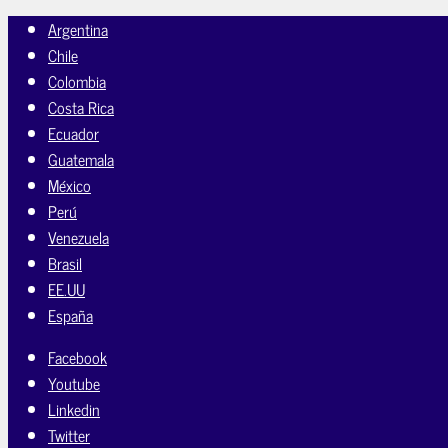
Argentina
Chile
Colombia
Costa Rica
Ecuador
Guatemala
México
Perú
Venezuela
Brasil
EE.UU
España
Facebook
Youtube
Linkedin
Twitter