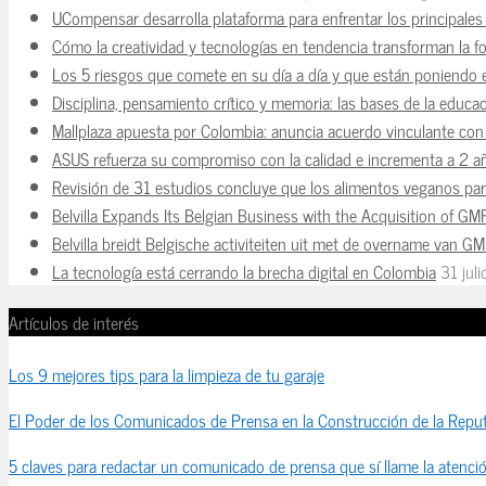
UCompensar desarrolla plataforma para enfrentar los principale
Cómo la creatividad y tecnologías en tendencia transforman la f
Los 5 riesgos que comete en su día a día y que están poniendo 
Disciplina, pensamiento crítico y memoria: las bases de la educaci
Mallplaza apuesta por Colombia: anuncia acuerdo vinculante con 
ASUS refuerza su compromiso con la calidad e incrementa a 2 a
Revisión de 31 estudios concluye que los alimentos veganos para
Belvilla Expands Its Belgian Business with the Acquisition of GM
Belvilla breidt Belgische activiteiten uit met de overname van G
La tecnología está cerrando la brecha digital en Colombia
31 jul
Artículos de interés
Los 9 mejores tips para la limpieza de tu garaje
El Poder de los Comunicados de Prensa en la Construcción de la Reput
5 claves para redactar un comunicado de prensa que sí llame la atenci