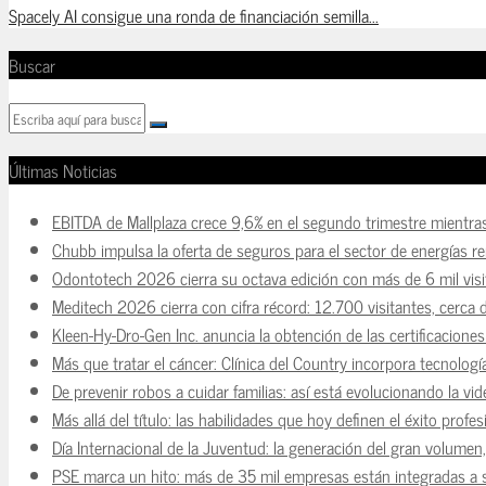
Spacely AI consigue una ronda de financiación semilla...
Buscar
Últimas Noticias
EBITDA de Mallplaza crece 9,6% en el segundo trimestre mientra
Chubb impulsa la oferta de seguros para el sector de energías r
Odontotech 2026 cierra su octava edición con más de 6 mil visi
Meditech 2026 cierra con cifra récord: 12.700 visitantes, cerca 
Kleen-Hy-Dro-Gen Inc. anuncia la obtención de las certificacion
Más que tratar el cáncer: Clínica del Country incorpora tecnologí
De prevenir robos a cuidar familias: así está evolucionando la vi
Más allá del título: las habilidades que hoy definen el éxito prof
Día Internacional de la Juventud: la generación del gran volume
PSE marca un hito: más de 35 mil empresas están integradas a