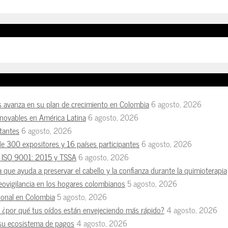
s avanza en su plan de crecimiento en Colombia
6 agosto, 2026
enovables en América Latina
6 agosto, 2026
tantes
6 agosto, 2026
de 300 expositores y 16 países participantes
6 agosto, 2026
es ISO 9001: 2015 y TSSA
6 agosto, 2026
a que ayuda a preservar el cabello y la confianza durante la quimioterapia
deovigilancia en los hogares colombianos
5 agosto, 2026
esional en Colombia
5 agosto, 2026
n, ¿por qué tus oídos están envejeciendo más rápido?
4 agosto, 2026
 su ecosistema de pagos
4 agosto, 2026