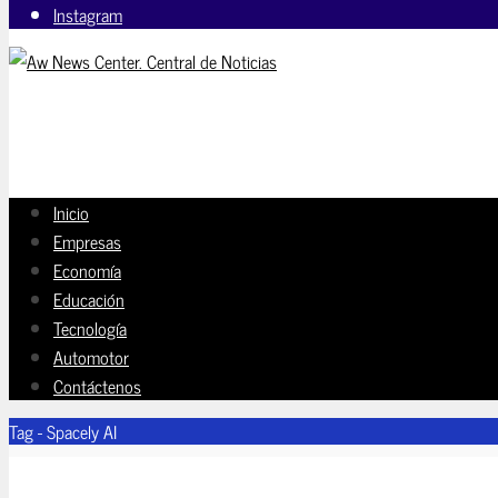
Instagram
Inicio
Empresas
Economía
Educación
Tecnología
Automotor
Contáctenos
Tag - Spacely AI