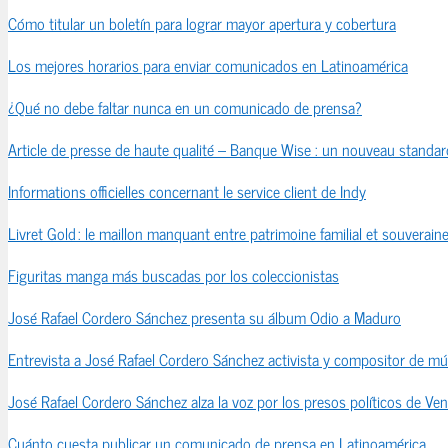
Cómo titular un boletín para lograr mayor apertura y cobertura
Los mejores horarios para enviar comunicados en Latinoamérica
¿Qué no debe faltar nunca en un comunicado de prensa?
Article de presse de haute qualité – Banque Wise : un nouveau standard
Informations officielles concernant le service client de Indy
Livret Gold : le maillon manquant entre patrimoine familial et souveraine
Figuritas manga más buscadas por los coleccionistas
José Rafael Cordero Sánchez presenta su álbum Odio a Maduro
Entrevista a José Rafael Cordero Sánchez activista y compositor de mú
José Rafael Cordero Sánchez alza la voz por los presos políticos de Ve
Cuánto cuesta publicar un comunicado de prensa en Latinoamérica