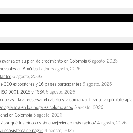
s avanza en su plan de crecimiento en Colombia
6 agosto, 2026
enovables en América Latina
6 agosto, 2026
tantes
6 agosto, 2026
de 300 expositores y 16 países participantes
6 agosto, 2026
es ISO 9001: 2015 y TSSA
6 agosto, 2026
a que ayuda a preservar el cabello y la confianza durante la quimioterapia
deovigilancia en los hogares colombianos
5 agosto, 2026
esional en Colombia
5 agosto, 2026
n, ¿por qué tus oídos están envejeciendo más rápido?
4 agosto, 2026
 su ecosistema de pagos
4 agosto, 2026