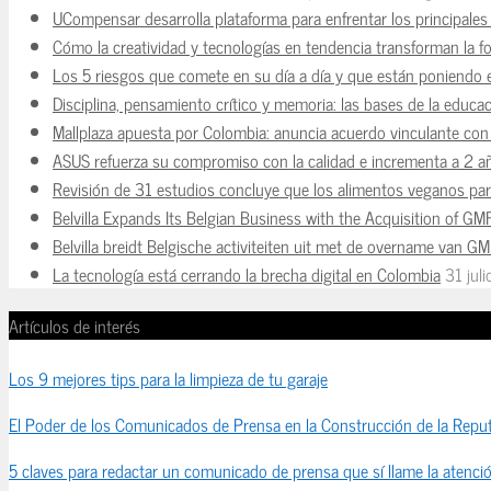
UCompensar desarrolla plataforma para enfrentar los principale
Cómo la creatividad y tecnologías en tendencia transforman la f
Los 5 riesgos que comete en su día a día y que están poniendo 
Disciplina, pensamiento crítico y memoria: las bases de la educaci
Mallplaza apuesta por Colombia: anuncia acuerdo vinculante con 
ASUS refuerza su compromiso con la calidad e incrementa a 2 a
Revisión de 31 estudios concluye que los alimentos veganos para
Belvilla Expands Its Belgian Business with the Acquisition of GM
Belvilla breidt Belgische activiteiten uit met de overname van G
La tecnología está cerrando la brecha digital en Colombia
31 jul
Artículos de interés
Los 9 mejores tips para la limpieza de tu garaje
El Poder de los Comunicados de Prensa en la Construcción de la Reput
5 claves para redactar un comunicado de prensa que sí llame la atenci