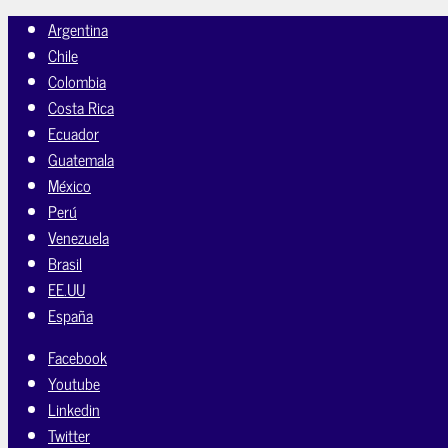
Argentina
Chile
Colombia
Costa Rica
Ecuador
Guatemala
México
Perú
Venezuela
Brasil
EE.UU
España
Facebook
Youtube
Linkedin
Twitter