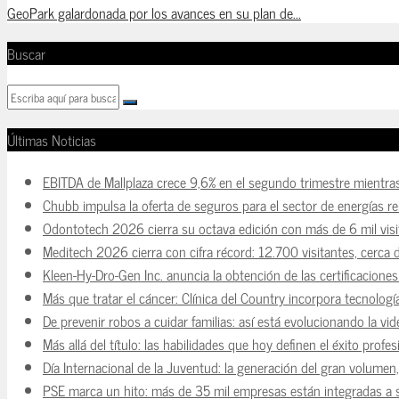
GeoPark galardonada por los avances en su plan de...
Buscar
Últimas Noticias
EBITDA de Mallplaza crece 9,6% en el segundo trimestre mientra
Chubb impulsa la oferta de seguros para el sector de energías r
Odontotech 2026 cierra su octava edición con más de 6 mil visi
Meditech 2026 cierra con cifra récord: 12.700 visitantes, cerca 
Kleen-Hy-Dro-Gen Inc. anuncia la obtención de las certificacion
Más que tratar el cáncer: Clínica del Country incorpora tecnologí
De prevenir robos a cuidar familias: así está evolucionando la vi
Más allá del título: las habilidades que hoy definen el éxito prof
Día Internacional de la Juventud: la generación del gran volume
PSE marca un hito: más de 35 mil empresas están integradas a