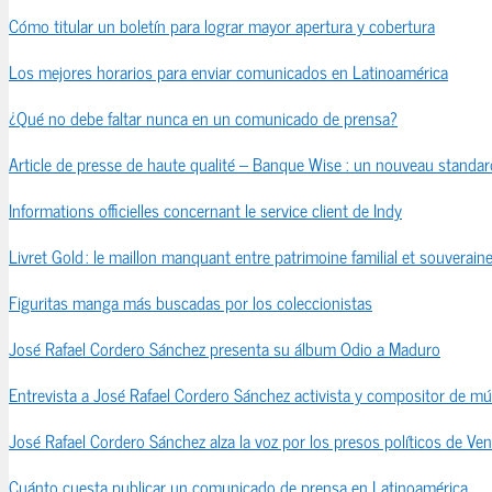
Cómo titular un boletín para lograr mayor apertura y cobertura
Los mejores horarios para enviar comunicados en Latinoamérica
¿Qué no debe faltar nunca en un comunicado de prensa?
Article de presse de haute qualité – Banque Wise : un nouveau standard
Informations officielles concernant le service client de Indy
Livret Gold : le maillon manquant entre patrimoine familial et souveraine
Figuritas manga más buscadas por los coleccionistas
José Rafael Cordero Sánchez presenta su álbum Odio a Maduro
Entrevista a José Rafael Cordero Sánchez activista y compositor de mú
José Rafael Cordero Sánchez alza la voz por los presos políticos de Ve
Cuánto cuesta publicar un comunicado de prensa en Latinoamérica