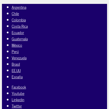
Argentina
Chile
Colombia
Costa Rica
Ecuador
Guatemala
México
Perú
Venezuela
Brasil
EE.UU
España
Facebook
Youtube
Linkedin
Twitter