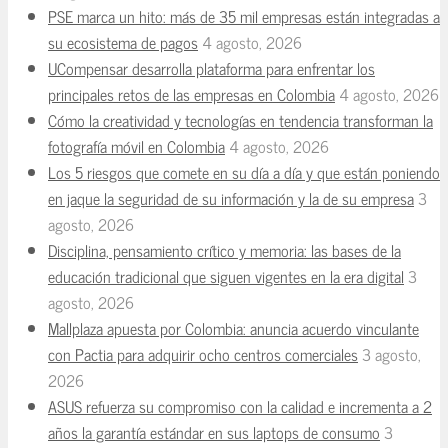
PSE marca un hito: más de 35 mil empresas están integradas a
su ecosistema de pagos
4 agosto, 2026
UCompensar desarrolla plataforma para enfrentar los
principales retos de las empresas en Colombia
4 agosto, 2026
Cómo la creatividad y tecnologías en tendencia transforman la
fotografía móvil en Colombia
4 agosto, 2026
Los 5 riesgos que comete en su día a día y que están poniendo
en jaque la seguridad de su información y la de su empresa
3
agosto, 2026
Disciplina, pensamiento crítico y memoria: las bases de la
educación tradicional que siguen vigentes en la era digital
3
agosto, 2026
Mallplaza apuesta por Colombia: anuncia acuerdo vinculante
con Pactia para adquirir ocho centros comerciales
3 agosto,
2026
ASUS refuerza su compromiso con la calidad e incrementa a 2
años la garantía estándar en sus laptops de consumo
3