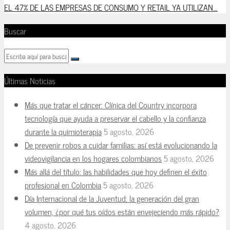
EL 47% DE LAS EMPRESAS DE CONSUMO Y RETAIL YA UTILIZAN...
Buscar
Últimas Noticias
Más que tratar el cáncer: Clínica del Country incorpora
tecnología que ayuda a preservar el cabello y la confianza
durante la quimioterapia
5 agosto, 2026
De prevenir robos a cuidar familias: así está evolucionando la
videovigilancia en los hogares colombianos
5 agosto, 2026
Más allá del título: las habilidades que hoy definen el éxito
profesional en Colombia
5 agosto, 2026
Día Internacional de la Juventud: la generación del gran
volumen, ¿por qué tus oídos están envejeciendo más rápido?
4 agosto, 2026