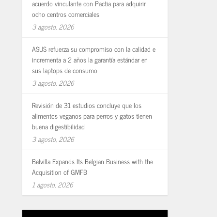
acuerdo vinculante con Pactia para adquirir
ocho centros comerciales
3 agosto, 2026
ASUS refuerza su compromiso con la calidad e
incrementa a 2 años la garantía estándar en
sus laptops de consumo
3 agosto, 2026
Revisión de 31 estudios concluye que los
alimentos veganos para perros y gatos tienen
buena digestibilidad
3 agosto, 2026
Belvilla Expands Its Belgian Business with the
Acquisition of GMFB
1 agosto, 2026