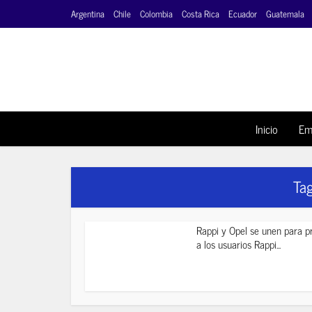
Argentina
Chile
Colombia
Costa Rica
Ecuador
Guatemala
Inicio
Em
Tag
Rappi y Opel se unen para p
a los usuarios Rappi...