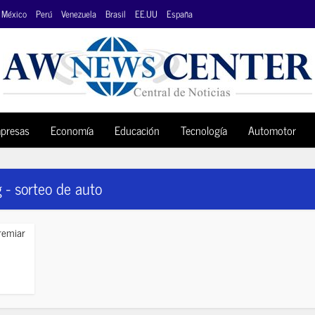
México
Perú
Venezuela
Brasil
EE.UU
España
presas
Economía
Educación
Tecnología
Automotor
 - sorteo de auto
remiar