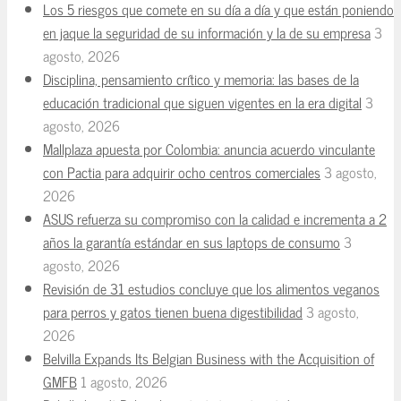
Los 5 riesgos que comete en su día a día y que están poniendo
en jaque la seguridad de su información y la de su empresa
3
agosto, 2026
Disciplina, pensamiento crítico y memoria: las bases de la
educación tradicional que siguen vigentes en la era digital
3
agosto, 2026
Mallplaza apuesta por Colombia: anuncia acuerdo vinculante
con Pactia para adquirir ocho centros comerciales
3 agosto,
2026
ASUS refuerza su compromiso con la calidad e incrementa a 2
años la garantía estándar en sus laptops de consumo
3
agosto, 2026
Revisión de 31 estudios concluye que los alimentos veganos
para perros y gatos tienen buena digestibilidad
3 agosto,
2026
Belvilla Expands Its Belgian Business with the Acquisition of
GMFB
1 agosto, 2026