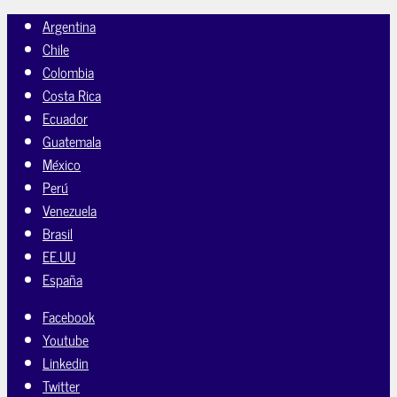
Argentina
Chile
Colombia
Costa Rica
Ecuador
Guatemala
México
Perú
Venezuela
Brasil
EE.UU
España
Facebook
Youtube
Linkedin
Twitter