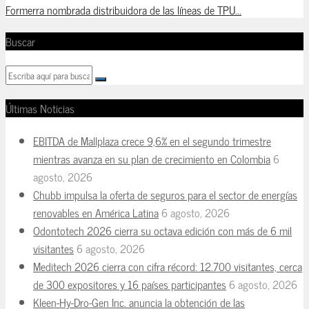
Formerra nombrada distribuidora de las líneas de TPU...
Buscar
Últimas Noticias
EBITDA de Mallplaza crece 9,6% en el segundo trimestre
mientras avanza en su plan de crecimiento en Colombia
6
agosto, 2026
Chubb impulsa la oferta de seguros para el sector de energías
renovables en América Latina
6 agosto, 2026
Odontotech 2026 cierra su octava edición con más de 6 mil
visitantes
6 agosto, 2026
Meditech 2026 cierra con cifra récord: 12.700 visitantes, cerca
de 300 expositores y 16 países participantes
6 agosto, 2026
Kleen-Hy-Dro-Gen Inc. anuncia la obtención de las