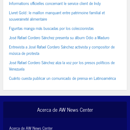
Informations officielles concernant le service client de Indy
Livret Gold : le maillon manquant entre patrimoine familial et
souveraineté alimentaire
Figuritas manga más buscadas por los coleccionistas
José Rafael Cordero Sánchez presenta su álbum Odio a Maduro
Entrevista a José Rafael Cordero Sánchez activista y compositor de
música de protesta
José Rafael Cordero Sánchez alza la voz por los presos políticos de
Venezuela
Cuánto cuesta publicar un comunicado de prensa en Latinoamérica
Acerca de AW News Center
Acerca de AW News Center