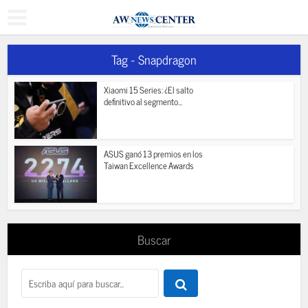
Tag - Snapdragon
Xiaomi 15 Series: ¿El salto
definitivo al segmento...
ASUS ganó 13 premios en los
Taiwan Excellence Awards
Buscar