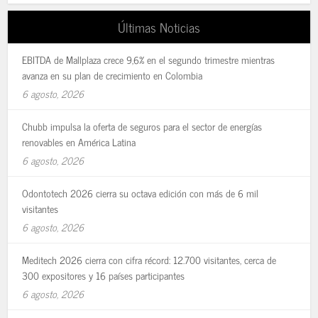
Últimas Noticias
EBITDA de Mallplaza crece 9,6% en el segundo trimestre mientras
avanza en su plan de crecimiento en Colombia
6 agosto, 2026
Chubb impulsa la oferta de seguros para el sector de energías
renovables en América Latina
6 agosto, 2026
Odontotech 2026 cierra su octava edición con más de 6 mil
visitantes
6 agosto, 2026
Meditech 2026 cierra con cifra récord: 12.700 visitantes, cerca de
300 expositores y 16 países participantes
6 agosto, 2026