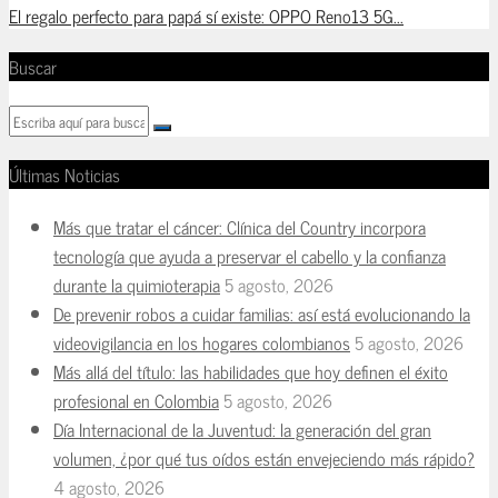
El regalo perfecto para papá sí existe: OPPO Reno13 5G...
Buscar
Últimas Noticias
Más que tratar el cáncer: Clínica del Country incorpora
tecnología que ayuda a preservar el cabello y la confianza
durante la quimioterapia
5 agosto, 2026
De prevenir robos a cuidar familias: así está evolucionando la
videovigilancia en los hogares colombianos
5 agosto, 2026
Más allá del título: las habilidades que hoy definen el éxito
profesional en Colombia
5 agosto, 2026
Día Internacional de la Juventud: la generación del gran
volumen, ¿por qué tus oídos están envejeciendo más rápido?
4 agosto, 2026