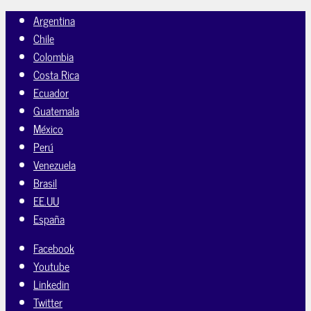
Argentina
Chile
Colombia
Costa Rica
Ecuador
Guatemala
México
Perú
Venezuela
Brasil
EE.UU
España
Facebook
Youtube
Linkedin
Twitter