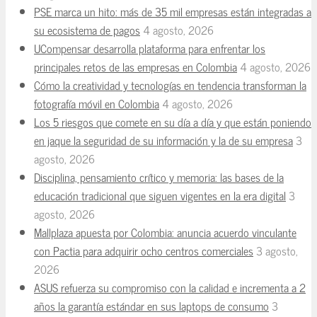
PSE marca un hito: más de 35 mil empresas están integradas a
su ecosistema de pagos
4 agosto, 2026
UCompensar desarrolla plataforma para enfrentar los
principales retos de las empresas en Colombia
4 agosto, 2026
Cómo la creatividad y tecnologías en tendencia transforman la
fotografía móvil en Colombia
4 agosto, 2026
Los 5 riesgos que comete en su día a día y que están poniendo
en jaque la seguridad de su información y la de su empresa
3
agosto, 2026
Disciplina, pensamiento crítico y memoria: las bases de la
educación tradicional que siguen vigentes en la era digital
3
agosto, 2026
Mallplaza apuesta por Colombia: anuncia acuerdo vinculante
con Pactia para adquirir ocho centros comerciales
3 agosto,
2026
ASUS refuerza su compromiso con la calidad e incrementa a 2
años la garantía estándar en sus laptops de consumo
3