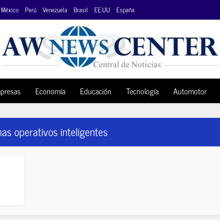
México
Perú
Venezuela
Brasil
EE.UU
España
presas
Economía
Educación
Tecnología
Automotor
as operativos inteligentes​