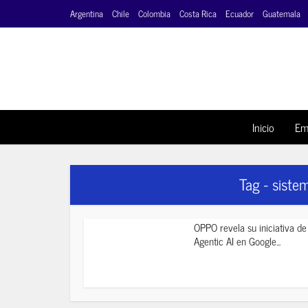
Argentina
Chile
Colombia
Costa Rica
Ecuador
Guatemala
Inicio
Em
Tag - sistem
OPPO revela su iniciativa de
Agentic AI en Google...