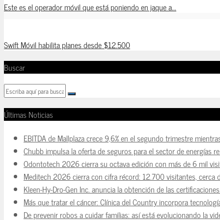
Este es el operador móvil que está poniendo en jaque a...
Swift Móvil habilita planes desde $12.500
Buscar
Últimas Noticias
EBITDA de Mallplaza crece 9,6% en el segundo trimestre mientra
Chubb impulsa la oferta de seguros para el sector de energías r
Odontotech 2026 cierra su octava edición con más de 6 mil visi
Meditech 2026 cierra con cifra récord: 12.700 visitantes, cerca 
Kleen-Hy-Dro-Gen Inc. anuncia la obtención de las certificacion
Más que tratar el cáncer: Clínica del Country incorpora tecnologí
De prevenir robos a cuidar familias: así está evolucionando la vi