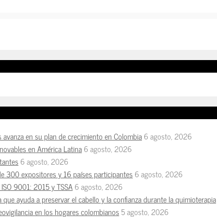
s avanza en su plan de crecimiento en Colombia
6 agosto, 2026
enovables en América Latina
6 agosto, 2026
tantes
6 agosto, 2026
de 300 expositores y 16 países participantes
6 agosto, 2026
es ISO 9001: 2015 y TSSA
6 agosto, 2026
a que ayuda a preservar el cabello y la confianza durante la quimioterapia
deovigilancia en los hogares colombianos
5 agosto, 2026