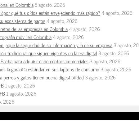
esional en Colombia
5 agosto, 2026
n, ¿por qué tus oídos están envejeciendo más rápido?
4 agosto, 2026
 su ecosistema de pagos
4 agosto, 2026
s retos de las empresas en Colombia
4 agosto, 2026
otografía móvil en Colombia
4 agosto, 2026
en jaque la seguridad de su información y la de su empresa
3 agosto, 2
ón tradicional que siguen vigentes en la era digital
3 agosto, 2026
Pactia para adquirir ocho centros comerciales
3 agosto, 2026
ños la garantía estándar en sus laptops de consumo
3 agosto, 2026
 perros y gatos tienen buena digestibilidad
3 agosto, 2026
FB
1 agosto, 2026
MFB
1 agosto, 2026
io, 2026