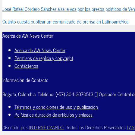
José Rafael Cordero Sánchez alza la voz por los presos políticos de Ve
Cuánto cuesta publicar un comunicado de prensa en Latinoamérica
Acerca de AW News Center
Acerca de AW News Center
Permisos de replica y copyright
Contáctenos
Información de Contacto
Bogotá, Colombia. Teléfono: (+57) 304-2070513 [] Operador Central d
Términos y condiciones de uso y publicación
Política de duración de artículos y enlaces
Diseñado por:
INTERNETIZANDO
Todos los Derechos Reservados |
AN