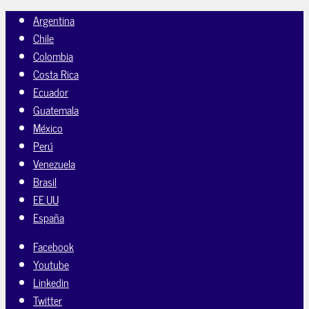
Argentina
Chile
Colombia
Costa Rica
Ecuador
Guatemala
México
Perú
Venezuela
Brasil
EE.UU
España
Facebook
Youtube
Linkedin
Twitter