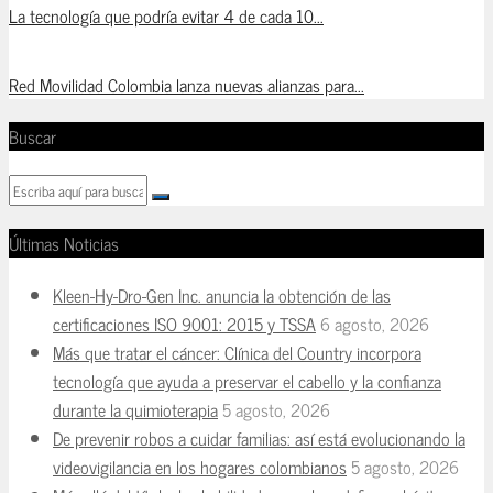
La tecnología que podría evitar 4 de cada 10...
Red Movilidad Colombia lanza nuevas alianzas para...
Buscar
Últimas Noticias
Kleen-Hy-Dro-Gen Inc. anuncia la obtención de las
certificaciones ISO 9001: 2015 y TSSA
6 agosto, 2026
Más que tratar el cáncer: Clínica del Country incorpora
tecnología que ayuda a preservar el cabello y la confianza
durante la quimioterapia
5 agosto, 2026
De prevenir robos a cuidar familias: así está evolucionando la
videovigilancia en los hogares colombianos
5 agosto, 2026