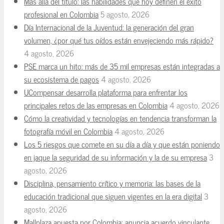
Más allá del título: las habilidades que hoy definen el éxito
profesional en Colombia
5 agosto, 2026
Día Internacional de la Juventud: la generación del gran
volumen, ¿por qué tus oídos están envejeciendo más rápido?
4 agosto, 2026
PSE marca un hito: más de 35 mil empresas están integradas a
su ecosistema de pagos
4 agosto, 2026
UCompensar desarrolla plataforma para enfrentar los
principales retos de las empresas en Colombia
4 agosto, 2026
Cómo la creatividad y tecnologías en tendencia transforman la
fotografía móvil en Colombia
4 agosto, 2026
Los 5 riesgos que comete en su día a día y que están poniendo
en jaque la seguridad de su información y la de su empresa
3
agosto, 2026
Disciplina, pensamiento crítico y memoria: las bases de la
educación tradicional que siguen vigentes en la era digital
3
agosto, 2026
Mallplaza apuesta por Colombia: anuncia acuerdo vinculante