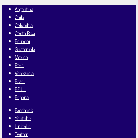
Argentina
Chile
Colombia
Costa Rica
Ecuador
Guatemala
México
Perú
Venezuela
Brasil
EE.UU
España
Facebook
Youtube
Linkedin
Twitter