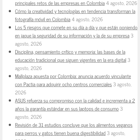
principales retos de las empresas en Colombia
4 agosto, 2026
Cómo la creatividad y tecnologías en tendencia transforman la
fotografía móvil en Colombia
4 agosto, 2026
Los 5 riesgos que comete en su día a día y que están poniendo
en jaque la seguridad de su información y la de su empresa
3
agosto, 2026
Disciplina, pensamiento crítico y memoria: las bases de la
educación tradicional que siguen vigentes en la era digital
3
agosto, 2026
Mallplaza apuesta por Colombia: anuncia acuerdo vinculante
con Pactia para adquirir ocho centros comerciales
3 agosto,
2026
ASUS refuerza su compromiso con la calidad e incrementa a 2
años la garantía estándar en sus laptops de consumo
3
agosto, 2026
Revisión de 31 estudios concluye que los alimentos veganos
para perros y gatos tienen buena digestibilidad
3 agosto,