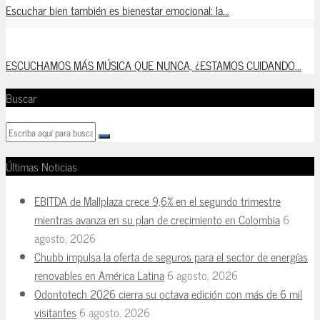
Escuchar bien también es bienestar emocional: la...
ESCUCHAMOS MÁS MÚSICA QUE NUNCA, ¿ESTAMOS CUIDANDO...
Buscar
Últimas Noticias
EBITDA de Mallplaza crece 9,6% en el segundo trimestre
mientras avanza en su plan de crecimiento en Colombia
6
agosto, 2026
Chubb impulsa la oferta de seguros para el sector de energías
renovables en América Latina
6 agosto, 2026
Odontotech 2026 cierra su octava edición con más de 6 mil
visitantes
6 agosto, 2026