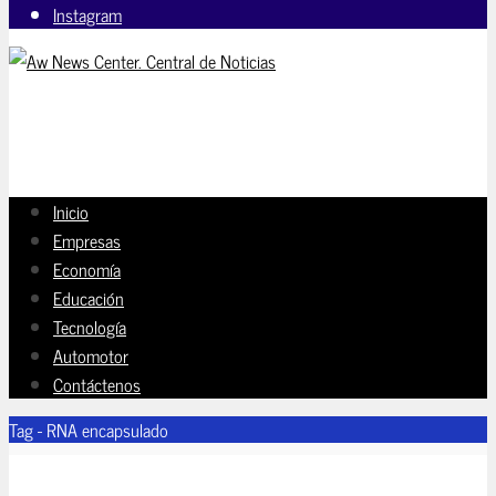
Instagram
Inicio
Empresas
Economía
Educación
Tecnología
Automotor
Contáctenos
Tag - RNA encapsulado