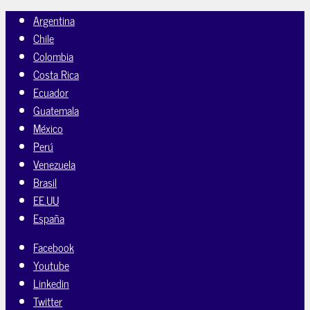
Argentina
Chile
Colombia
Costa Rica
Ecuador
Guatemala
México
Perú
Venezuela
Brasil
EE.UU
España
Facebook
Youtube
Linkedin
Twitter