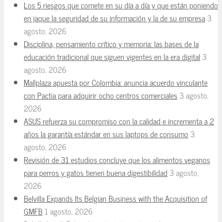
Los 5 riesgos que comete en su día a día y que están poniendo
en jaque la seguridad de su información y la de su empresa
3
agosto, 2026
Disciplina, pensamiento crítico y memoria: las bases de la
educación tradicional que siguen vigentes en la era digital
3
agosto, 2026
Mallplaza apuesta por Colombia: anuncia acuerdo vinculante
con Pactia para adquirir ocho centros comerciales
3 agosto,
2026
ASUS refuerza su compromiso con la calidad e incrementa a 2
años la garantía estándar en sus laptops de consumo
3
agosto, 2026
Revisión de 31 estudios concluye que los alimentos veganos
para perros y gatos tienen buena digestibilidad
3 agosto,
2026
Belvilla Expands Its Belgian Business with the Acquisition of
GMFB
1 agosto, 2026