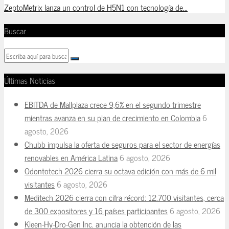
ZeptoMetrix lanza un control de H5N1 con tecnología de...
Buscar
Últimas Noticias
EBITDA de Mallplaza crece 9,6% en el segundo trimestre
mientras avanza en su plan de crecimiento en Colombia
6
agosto, 2026
Chubb impulsa la oferta de seguros para el sector de energías
renovables en América Latina
6 agosto, 2026
Odontotech 2026 cierra su octava edición con más de 6 mil
visitantes
6 agosto, 2026
Meditech 2026 cierra con cifra récord: 12.700 visitantes, cerca
de 300 expositores y 16 países participantes
6 agosto, 2026
Kleen-Hy-Dro-Gen Inc. anuncia la obtención de las