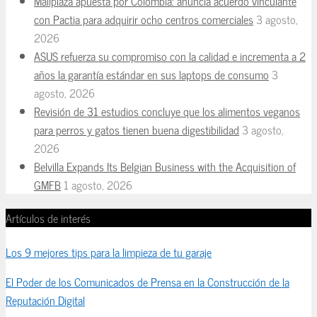
Mallplaza apuesta por Colombia: anuncia acuerdo vinculante
con Pactia para adquirir ocho centros comerciales
3 agosto,
2026
ASUS refuerza su compromiso con la calidad e incrementa a 2
años la garantía estándar en sus laptops de consumo
3
agosto, 2026
Revisión de 31 estudios concluye que los alimentos veganos
para perros y gatos tienen buena digestibilidad
3 agosto,
2026
Belvilla Expands Its Belgian Business with the Acquisition of
GMFB
1 agosto, 2026
Artículos de interés
Los 9 mejores tips para la limpieza de tu garaje
El Poder de los Comunicados de Prensa en la Construcción de la
Reputación Digital