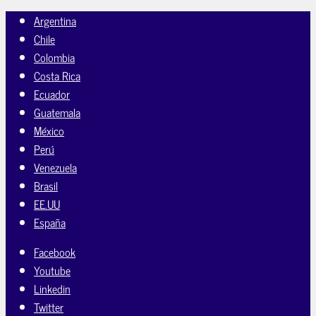
Argentina
Chile
Colombia
Costa Rica
Ecuador
Guatemala
México
Perú
Venezuela
Brasil
EE.UU
España
Facebook
Youtube
Linkedin
Twitter