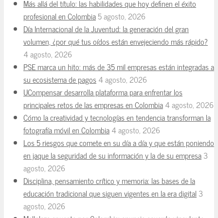
Más allá del título: las habilidades que hoy definen el éxito
profesional en Colombia
5 agosto, 2026
Día Internacional de la Juventud: la generación del gran
volumen, ¿por qué tus oídos están envejeciendo más rápido?
4 agosto, 2026
PSE marca un hito: más de 35 mil empresas están integradas a
su ecosistema de pagos
4 agosto, 2026
UCompensar desarrolla plataforma para enfrentar los
principales retos de las empresas en Colombia
4 agosto, 2026
Cómo la creatividad y tecnologías en tendencia transforman la
fotografía móvil en Colombia
4 agosto, 2026
Los 5 riesgos que comete en su día a día y que están poniendo
en jaque la seguridad de su información y la de su empresa
3
agosto, 2026
Disciplina, pensamiento crítico y memoria: las bases de la
educación tradicional que siguen vigentes en la era digital
3
agosto, 2026