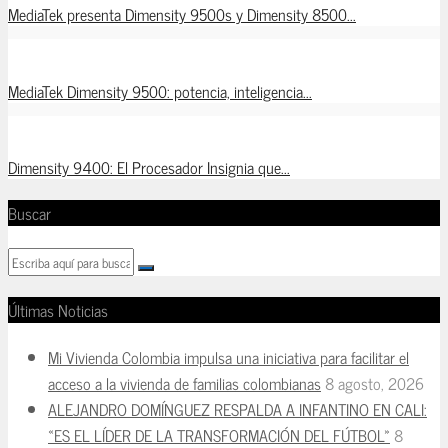
MediaTek presenta Dimensity 9500s y Dimensity 8500...
MediaTek Dimensity 9500: potencia, inteligencia...
Dimensity 9400: El Procesador Insignia que...
Buscar
Últimas Noticias
Mi Vivienda Colombia impulsa una iniciativa para facilitar el
acceso a la vivienda de familias colombianas
8 agosto, 2026
ALEJANDRO DOMÍNGUEZ RESPALDA A INFANTINO EN CALI:
«ES EL LÍDER DE LA TRANSFORMACIÓN DEL FÚTBOL»
8