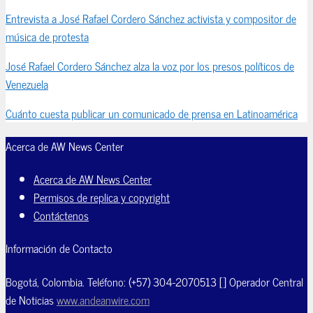
Entrevista a José Rafael Cordero Sánchez activista y compositor de
música de protesta
José Rafael Cordero Sánchez alza la voz por los presos políticos de
Venezuela
Cuánto cuesta publicar un comunicado de prensa en Latinoamérica
Acerca de AW News Center
Acerca de AW News Center
Permisos de replica y copyright
Contáctenos
Información de Contacto
Bogotá, Colombia. Teléfono: (+57) 304-2070513 [] Operador Central
de Noticias
www.andeanwire.com